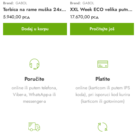
Brend:
GABOL
Brend:
GABOL
Torbica na rame muška 24x31x9 cm Stark crna
XXL Week ECO velika putna torba sa točkićima sa 2 pregrade Gabol | crna | eko tekstil | 116 L
5.940,00
рсд
17.670,00
рсд
Dodaj u korpu
Pročitajte još
Poručite
Platite
online ili putem telefona,
online (karticom ili putem IPS
Viber-a, WhatsApp-a ili
koda), pri isporuci kod kurira
messenger-a
(karticom ili gotovinom)