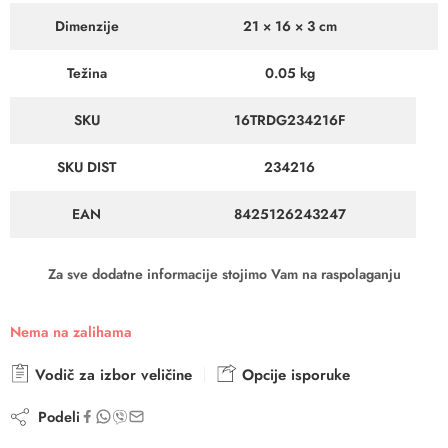
Dimenzije
21 × 16 × 3 cm
Težina
0.05 kg
SKU
16TRDG234216F
SKU DIST
234216
EAN
8425126243247
Za sve dodatne informacije stojimo Vam na raspolaganju
Nema na zalihama
Vodič za izbor veličine
Opcije isporuke
Podeli