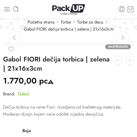
Početna strana
Torbe
Torbe za decu
Gabol FIORI dečija torbica | zelena | 21x16x3cm
RASPRODATO
Gabol FIORI dečija torbica | zelena
| 21x16x3cm
1.770,00
рсд
Brend:
Gabol
Dečija torbica na rame Fiori. Izradjena od kvalitetnog materijala.
Moderan dizajn kojem neće odoleti nijedna devojčica.
Boja