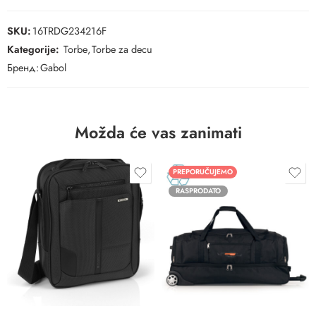
SKU:
16TRDG234216F
Kategorije:
Torbe
,
Torbe za decu
Бренд:
Gabol
Možda će vas zanimati
PREPORUČUJEMO
RASPRODATO