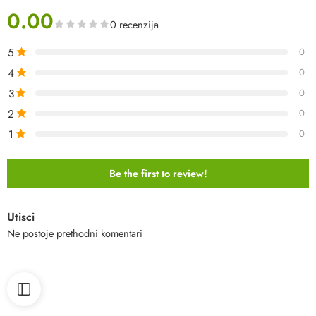
0.00
0 recenzija
5
0
4
0
3
0
2
0
1
0
Be the first to review!
Utisci
Ne postoje prethodni komentari