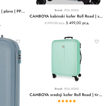
Brend:
ROLL ROAD
Veliki kofer Origami Gabol | plava | PP | 76cm
CAMBOYA kabinski kofer Roll Road | sky blue | PROŠIRIV | ABS
5.499,00
рсд
6.999,00
рсд
д
Brend:
ROLL ROAD
CAMBOYA srednji kofer Roll Road | tirkizna