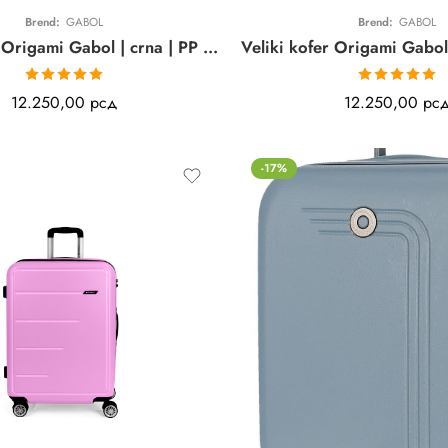
Brend:
GABOL
Brend:
GABOL
Veliki kofer Origami Gabol | crna | PP | 76cm
Ocenjeno sa
Ocenjeno sa
12.250,00
рсд
12.250,00
рс
5.00
od 5
5.00
od 5
-17%