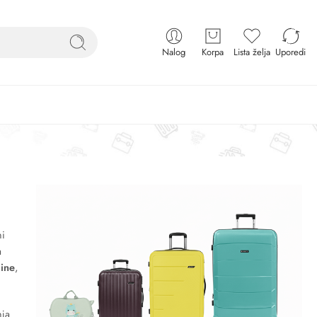
Nalog
Korpa
Lista želja
Uporedi
ni
a
dine
,
nja