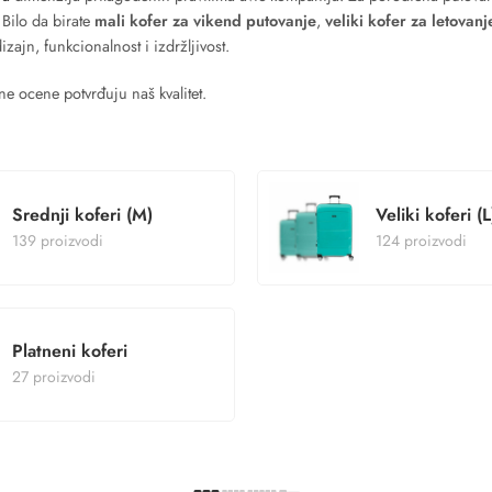
 Bilo da birate
mali kofer za vikend putovanje
,
veliki kofer za letovanj
ajn, funkcionalnost i izdržljivost.
e ocene potvrđuju naš kvalitet.
Srednji koferi (M)
Veliki koferi (L
139 proizvodi
124 proizvodi
Platneni koferi
27 proizvodi