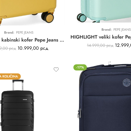
Brend:
PEPE JEANS
Brend:
PEPE JEANS
HIGHLIGHT kabinski kofer Pepe Jeans | žuti | PROŠIRIV | ABS
12.999
14.999,00
рсд
10.999,00
рсд
99,00
рсд
-17%
 KOLIČINA
1
11
11
25