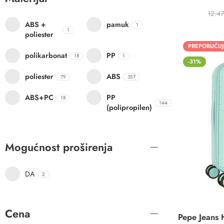
12.4
ABS +
pamuk
1
1
poliester
PREPORUČU
polikarbonat
PP
18
1
-31%
poliester
ABS
79
357
ABS+PC
PP
18
144
(polipropilen)
Mogućnost proširenja
DA
2
Cena