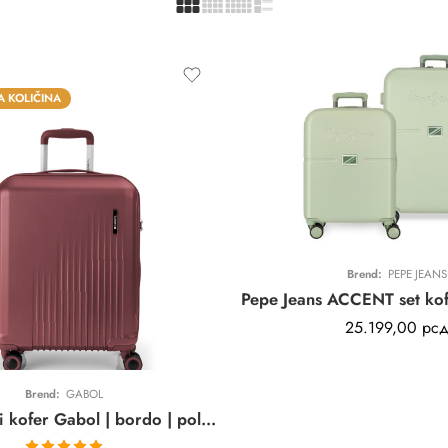
 KOLIČINA
Brend:
PEPE JEANS
1
11
11
25
AN
SATI
MIN
SEK
25.199,00
рс
Brend:
GABOL
KAI kabinski kofer Gabol | bordo | polikarbonat