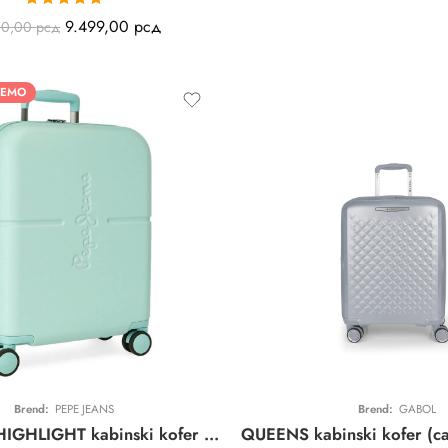
Ocenjeno sa
9.499,00
рсд
70,00
рсд
5.00
od 5
JEMO
Brend:
PEPE JEANS
Brend:
GABOL
Pepe Jeans HIGHLIGHT kabinski kofer | tirkizni | 4 točkića | ABS