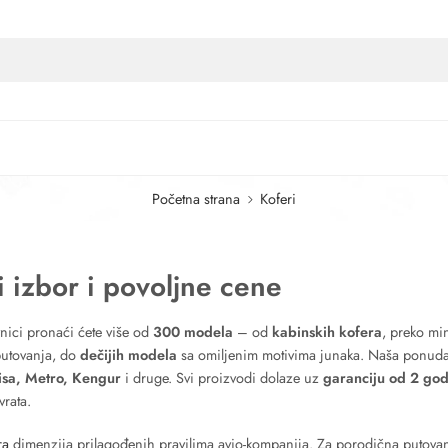
Početna strana
Koferi
i izbor i povoljne cene
vnici pronaći ćete više od
300 modela
– od
kabinskih kofera
, preko mi
utovanja, do
dečijih modela
sa omiljenim motivima junaka. Naša ponud
isa, Metro, Kengur
i druge. Svi proizvodi dolaze uz
garanciju od 2 go
rata.
era
dimenzija prilagođenih pravilima avio-kompanija. Za porodična putova