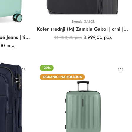
Brend:
GABOL
Kofer srednji (M) Zambia Gabol | crni | poliester
HIGHLIGHT veliki kofer Pepe Jeans | tirkizni | PROŠIRIV | ABS
8.999,00
рсд
14.400,00
рсд
,00
рсд
-29%
OGRANIČENA KOLIČINA
01
11
11
25