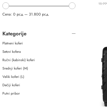
15.9
Cena:
0 рсд
—
31.800 рсд
Kategorije
Platneni koferi
Setovi kofera
Ručni (kabinski) koferi
Srednji koferi (M)
Veliki koferi (L)
Dečiji koferi
Putni pribor