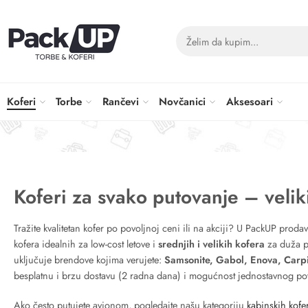
Koferi
Torbe
Rančevi
Novčanici
Aksesoari
Koferi za svako putovanje – velik
Tražite kvalitetan kofer po povoljnoj ceni ili na akciji? U PackUP proda
kofera idealnih za low-cost letove i
srednjih i velikih kofera
za duža p
uključuje brendove kojima verujete:
Samsonite, Gabol, Enova, Carp
besplatnu i brzu dostavu (2 radna dana) i mogućnost jednostavnog pov
Ako često putujete avionom, pogledajte našu kategoriju
kabinskih kof