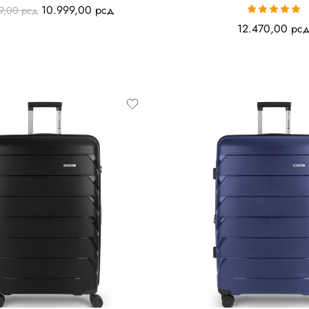
10.999,00
рсд
99,00
рсд
Ocenjeno sa
12.470,00
рс
5.00
od 5