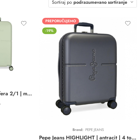
Sortiraj po
podrazumevano sortiranje
PREPORUČUJEMO
-19%
Pepe Jeans ACCENT set kofera 2/1 | mint | ABS
д
Brend:
PEPE JEANS
Pepe Jeans HIGHLIGHT | antracit | 4 točkića | ABS