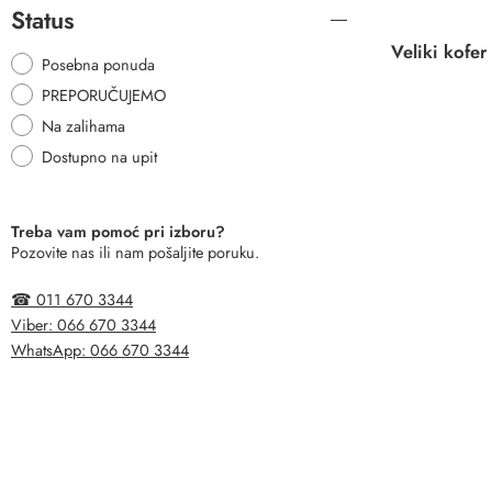
Status
Posebna ponuda
PREPORUČUJEMO
Na zalihama
Dostupno na upit
Treba vam pomoć pri izboru?
Pozovite nas ili nam pošaljite poruku.
☎ 011 670 3344
Viber: 066 670 3344
WhatsApp: 066 670 3344