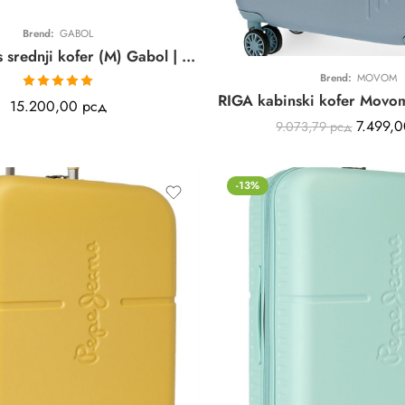
Brend:
GABOL
FUTURE Plus srednji kofer (M) Gabol | roze | ABS
Brend:
MOVOM
Ocenjeno sa
15.200,00
рсд
5.00
od 5
7.499,
9.073,79
рсд
-13%