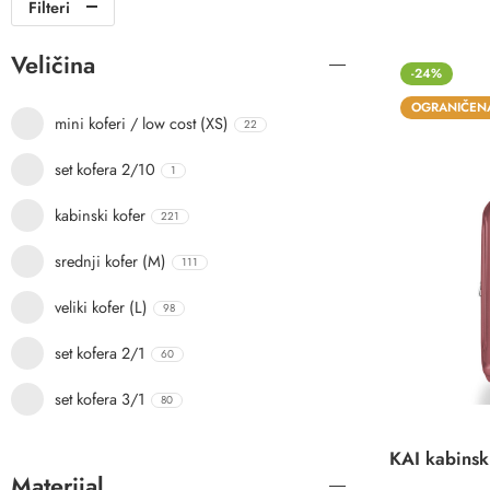
Filteri
Veličina
-24%
OGRANIČENA
mini koferi / low cost (XS)
22
set kofera 2/10
1
kabinski kofer
221
srednji kofer (M)
111
veliki kofer (L)
98
0
D
set kofera 2/1
60
set kofera 3/1
80
Materijal