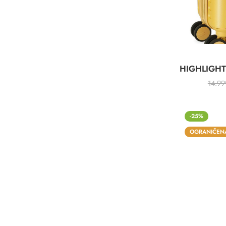
14.9
-25%
OGRANIČENA
0