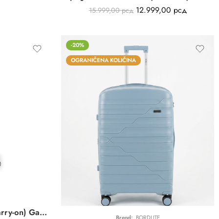
12.999,00
рсд
15.999,00
рсд
-20%
OGRANIČENA KOLIČINA
01
11
11
25
DAN
SATI
MIN
SEK
QUEENS kabinski kofer (carry-on) Gabol | srebrna
Brend:
BORDLITE