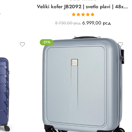
Veliki kofer JB2092 | svetlo plavi | 48x76x28 cm
д
Ocenjeno sa
6.999,00
рсд
8.730,00
рсд
5.00
od 5
-21%