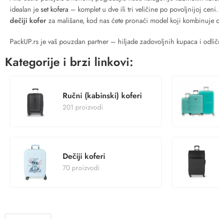
idealan je
set kofera
– komplet u dve ili tri veličine po povoljnijoj ceni.
dečiji kofer
za mališane, kod nas ćete pronaći model koji kombinuje diz
PackUP.rs je vaš pouzdan partner – hiljade zadovoljnih kupaca i odličn
Kategorije i brzi linkovi:
Ručni (kabinski) koferi
201 proizvodi
Dečiji koferi
70 proizvodi