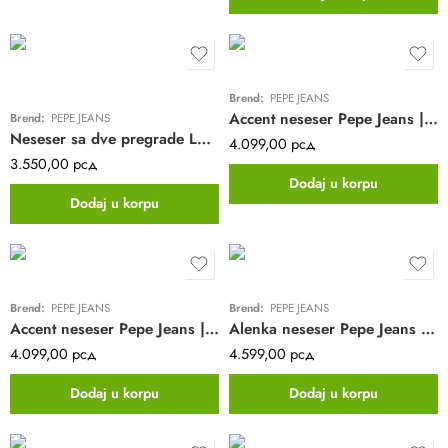
Brend:
PEPE JEANS
Accent neseser Pepe Jeans | powder pink
Brend:
PEPE JEANS
Neseser sa dve pregrade LEIGHTON Pepe Jeans | crna | poliester
4.099,00
рсд
3.550,00
рсд
Dodaj u korpu
Dodaj u korpu
Brend:
PEPE JEANS
Brend:
PEPE JEANS
Accent neseser Pepe Jeans | tamno plava
Alenka neseser Pepe Jeans | pink
4.099,00
рсд
4.599,00
рсд
Dodaj u korpu
Dodaj u korpu