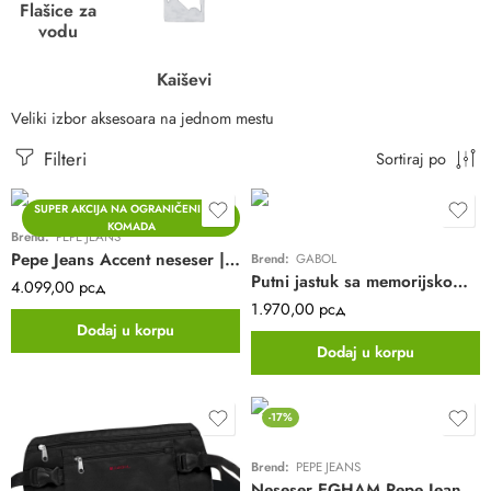
Flašice za
vodu
Kaiševi
Veliki izbor aksesoara na jednom mestu
Filteri
Sortiraj po
SUPER AKCIJA NA OGRANIČENI BROJ
KOMADA
Brend:
PEPE JEANS
Pepe Jeans Accent neseser | mint
Brend:
GABOL
Putni jastuk sa memorijskom penom
4.099,00
рсд
1.970,00
рсд
Dodaj u korpu
Dodaj u korpu
-17%
Brend:
PEPE JEANS
Neseser EGHAM Pepe Jeans | crna | poliester