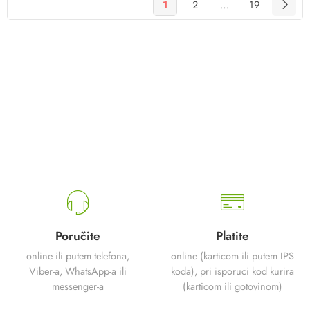
1
2
…
19
Poručite
Platite
online ili putem telefona,
online (karticom ili putem IPS
Viber-a, WhatsApp-a ili
koda), pri isporuci kod kurira
messenger-a
(karticom ili gotovinom)