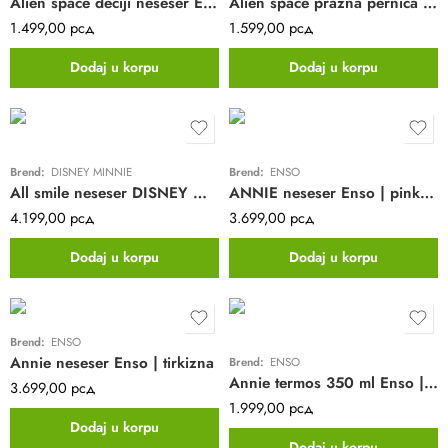
Alien space dečiji neseser Enso | plava
Alien space prazna pernica sa 3 pregrade Enso | plava
1.499,00
рсд
1.599,00
рсд
Dodaj u korpu
Dodaj u korpu
Brend:
DISNEY MINNIE
Brend:
ENSO
All smile neseser DISNEY Minnie | pink
ANNIE neseser Enso | pink | ABS
4.199,00
рсд
3.699,00
рсд
Dodaj u korpu
Dodaj u korpu
Brend:
ENSO
Annie neseser Enso | tirkizna
Brend:
ENSO
Annie termos 350 ml Enso | koralna
3.699,00
рсд
1.999,00
рсд
Dodaj u korpu
Dodaj u korpu