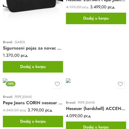
3.499,00
рсд
4.199,00
рсд
Dodaj u korpu
Brend:
GABOL
Sigurnosni pojas za novac Gabol | crni | tekstil
1.370,00
рсд
Dodaj u korpu
-16%
Brend:
PEPE JEANS
Pepe Jeans CORIN neseser sa 2 pregrade | pink
Brend:
PEPE JEANS
Neseser (hardshell) ACCENT Pepe Jeans | sky blue | ABS
3.799,00
рсд
4.540,00
рсд
4.099,00
рсд
Dodaj u korpu
Dodaj u korpu