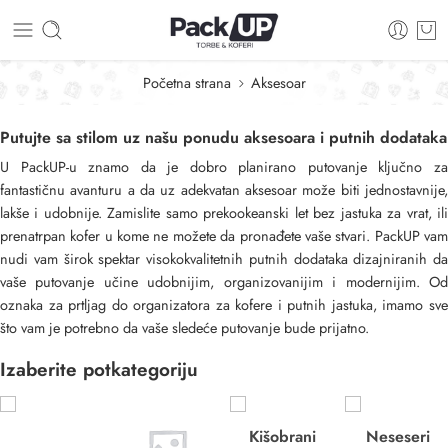
Početna strana
Aksesoar
Putujte sa stilom uz našu ponudu aksesoara i putnih dodataka
U PackUP-u znamo da je dobro planirano putovanje ključno za
fantastičnu avanturu a da uz adekvatan aksesoar može biti jednostavnije,
lakše i udobnije. Zamislite samo prekookeanski let bez jastuka za vrat, ili
prenatrpan kofer u kome ne možete da pronađete vaše stvari. PackUP vam
nudi vam širok spektar visokokvalitetnih putnih dodataka dizajniranih da
vaše putovanje učine udobnijim, organizovanijim i modernijim. Od
oznaka za prtljag do organizatora za kofere i putnih jastuka, imamo sve
što vam je potrebno da vaše sledeće putovanje bude prijatno.
Izaberite potkategoriju
Kišobrani
Neseseri