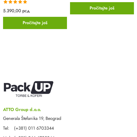
Pročitajte još
Ocenjeno sa
5.390,00
рсд
5.00
od 5
Pročitajte još
ATTO Group d.o.o.
Generala Štefanika 19, Beograd
Tel: (+381) 011 6703344