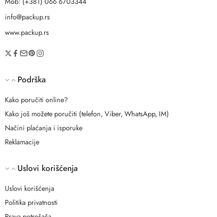
Mob: (+381) 066 6703344
info@packup.rs
www.packup.rs
Podrška
Kako poručiti online?
Kako još možete poručiti (telefon, Viber, WhatsApp, IM)
Načini plaćanja i isporuke
Reklamacije
Uslovi korišćenja
Uslovi korišćenja
Politika privatnosti
Prava potrošača