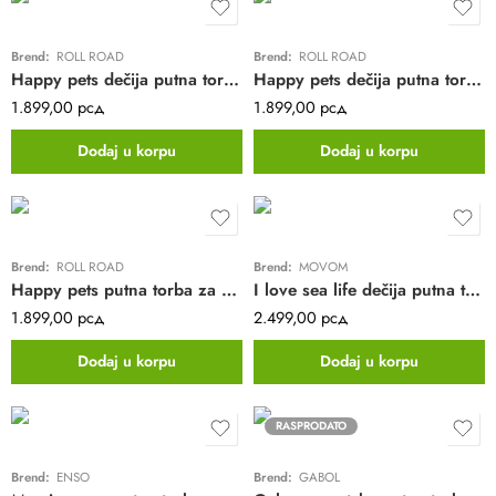
Brend:
ROLL ROAD
Brend:
ROLL ROAD
Happy pets dečija putna torba Roll Road | plava
Happy pets dečija putna torba Roll Road | zelena
1.899,00
рсд
1.899,00
рсд
Dodaj u korpu
Dodaj u korpu
Brend:
ROLL ROAD
Brend:
MOVOM
Happy pets putna torba za devojčice Roll Road | braon
I love sea life dečija putna torba Movom | tirkizna
1.899,00
рсд
2.499,00
рсд
Dodaj u korpu
Dodaj u korpu
RASPRODATO
Brend:
ENSO
Brend:
GABOL