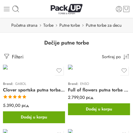
Početna strana
Torbe
Putne torbe
Putne torbe za decu
Dečije putne torbe
Filteri
Sortiraj po
Brend:
GABOL
Brend:
ENSO
Clover sportska putna torba Gabol | 42x28x25 | poliester
Full of flowers putna torba za devojčice Enso | pink
2.799,00
рсд
Ocenjeno sa
5.390,00
рсд
Dodaj u korpu
5.00
od 5
Dodaj u korpu