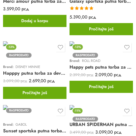
Merci amour putna torba za devojčice Enso | mint
Galaxy sportska putna torba Gabol | 42x28x25 | poliester
3.599,00
рсд
Ocenjeno sa
5.390,00
рсд
Dodaj u korpu
5.00
od 5
Pročitajte još
-13%
-13%
RASPRODATO
RASPRODATO
Brend:
ROLL ROAD
Happy pets putna torba za devojčice Roll Road | pink
Brend:
DISNEY MINNIE
Happpy putna torba za devojčice DISNEY Minnie | sky blue
2.099,00
рсд
2.399,00
рсд
2.699,00
рсд
3.099,00
рсд
Pročitajte još
Pročitajte još
RASPRODATO
-11%
RASPRODATO
URBAN SPIDERMAN putna torba | crvena | 40x25x18
Brend:
GABOL
Sunset sportska putna torba Gabol | 42x28x25 | poliester
3.099,00
рсд
3.499,00
рсд