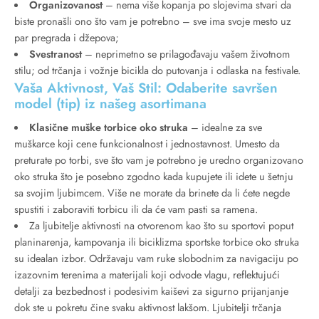
Organizovanost
– nema više kopanja po slojevima stvari da
biste pronašli ono što vam je potrebno – sve ima svoje mesto uz
par pregrada i džepova;
Svestranost
– neprimetno se prilagođavaju vašem životnom
stilu; od trčanja i vožnje bicikla do putovanja i odlaska na festivale.
Vaša Aktivnost, Vaš Stil: Odaberite savršen
model (tip) iz našeg asortimana
Klasične muške torbice oko struka
– idealne za sve
muškarce koji cene funkcionalnost i jednostavnost. Umesto da
preturate po torbi, sve što vam je potrebno je uredno organizovano
oko struka što je posebno zgodno kada kupujete ili idete u šetnju
sa svojim ljubimcem. Više ne morate da brinete da li ćete negde
spustiti i zaboraviti torbicu ili da će vam pasti sa ramena.
Za ljubitelje aktivnosti na otvorenom kao što su sportovi poput
planinarenja, kampovanja ili biciklizma sportske torbice oko struka
su idealan izbor. Održavaju vam ruke slobodnim za navigaciju po
izazovnim terenima a materijali koji odvode vlagu, reflektujući
detalji za bezbednost i podesivim kaiševi za sigurno prijanjanje
dok ste u pokretu čine svaku aktivnost lakšom. Ljubitelji trčanja