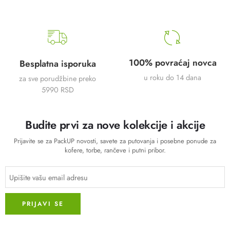
100% povraćaj novca
Besplatna isporuka
u roku do 14 dana
za sve porudžbine preko
5990 RSD
Budite prvi za nove kolekcije i akcije
Prijavite se za PackUP novosti, savete za putovanja i posebne ponude za
kofere, torbe, rančeve i putni pribor.