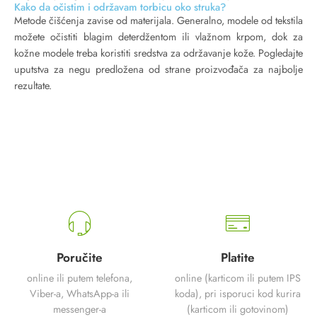
Kako da očistim i održavam torbicu oko struka?
Metode čišćenja zavise od materijala. Generalno, modele od tekstila
možete očistiti blagim deterdžentom ili vlažnom krpom, dok za
kožne modele treba koristiti sredstva za održavanje kože. Pogledajte
uputstva za negu predložena od strane proizvođača za najbolje
rezultate.
Poručite
Platite
online ili putem telefona,
online (karticom ili putem IPS
Viber-a, WhatsApp-a ili
koda), pri isporuci kod kurira
messenger-a
(karticom ili gotovinom)