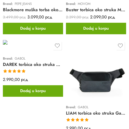
Brend:
PEPE JEANS
Brend:
MOVOM
Blackmore muška torba oko struka Pepe Jeans | crna
Buster torbica oko struka Movom | siva
3.099,00
рсд
2.099,00
рсд
3.499,00
рсд
2.399,00
рсд
Dodaj u korpu
Dodaj u korpu
Brend:
GABOL
DAREK torbica oko struka Gabol | 29x13x5cm | crna
Ocenjeno sa
2.990,00
рсд
5.00
od 5
Dodaj u korpu
Brend:
GABOL
LIAM torbica oko struka Gabol | 31x13x4cm | siva
Ocenjeno sa
2.990,00
рсд