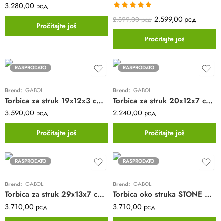
3.280,00
рсд
Ocenjeno sa
2.599,00
рсд
2.899,00
рсд
Pročitajte još
5.00
od 5
Pročitajte još
RASPRODATO
RASPRODATO
Brend:
GABOL
Brend:
GABOL
Torbica za struk 19x12x3 cm Flash
Torbica za struk 20x12x7 cm Twist ECO
3.590,00
рсд
2.240,00
рсд
Pročitajte još
Pročitajte još
RASPRODATO
RASPRODATO
Brend:
GABOL
Brend:
GABOL
Torbica za struk 29x13x7 cm Exit
Torbica oko struka STONE Gabol | teget | poliester | 31x13x4cm
3.710,00
рсд
3.710,00
рсд