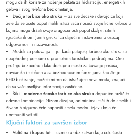
mogu da ih koriste za nošenje paketa za hidrataciju, energetskih
gelova i svog telefona bez ometanja.
Dečije torbice oko struka
– za sve dečake i devojčice koji
žele da se osete poput malih istraživača noseći svoje lične torbice u
kojima mogu držati svoje dragocenosti poput školjki, sitnih
igračaka ili omiljenih grickalica dajući im istovremeno osećaj
odgovornosti i nezavisnosti.
Modeli za putovanja – jer kada putujete, torbice oko struka su
neophodne, posebno u prometnim turističkim područjima. One
pružaju bezbedno i lako dostupno mesto za čuvanje pasoša,
novčanika i telefona a sa bezbednosnim funkcijama kao što je
RFID-blokiranje, možete mirno da istražujete nova mesta, znajući
da su vaše osetljive informacije zaštićene.
Šik ili
moderne ženske torbice oko struka
dopuniće različite
odevne kombinacije. Nizom dizajna, od minimalističkih do smelih i
živahnih sigurno ćete napraviti smelu modnu izjavu koja će
upotpuniti vaš stil.
Ključni faktori za savršen izbor
Veličina i kapacitet
– uzmite u obzir stvari koje ćete često