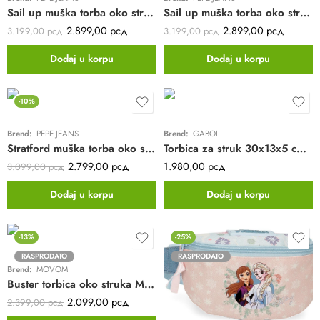
Sail up muška torba oko struka Pepe Jeans | crna
Sail up muška torba oko struka Pepe Jeans | teget
2.899,00
рсд
2.899,00
рсд
3.199,00
рсд
3.199,00
рсд
Dodaj u korpu
Dodaj u korpu
-10%
Brend:
PEPE JEANS
Brend:
GABOL
Stratford muška torba oko struka Pepe Jeans | crna
Torbica za struk 30x13x5 cm Basics
2.799,00
рсд
1.980,00
рсд
3.099,00
рсд
Dodaj u korpu
Dodaj u korpu
-13%
-25%
RASPRODATO
RASPRODATO
Brend:
MOVOM
Buster torbica oko struka Movom | crna
2.099,00
рсд
2.399,00
рсд