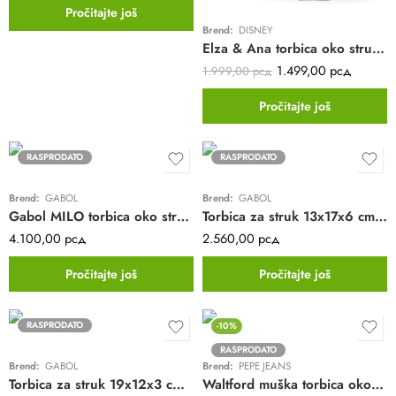
Pročitajte još
Brend:
DISNEY
Elza & Ana torbica oko struka za devojčice FROZEN | plava
1.499,00
рсд
1.999,00
рсд
Pročitajte još
RASPRODATO
RASPRODATO
Brend:
GABOL
Brend:
GABOL
Gabol MILO torbica oko struka | siva | 20x24x3cm
Torbica za struk 13x17x6 cm Crony ECO
4.100,00
рсд
2.560,00
рсд
Pročitajte još
Pročitajte još
RASPRODATO
-10%
RASPRODATO
Brend:
GABOL
Brend:
PEPE JEANS
Torbica za struk 19x12x3 cm Ready
Waltford muška torbica oko struka Pepe Jeans | tamno siva