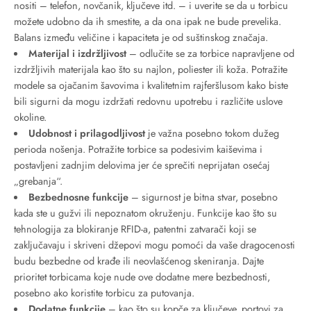
nositi – telefon, novčanik, ključeve itd. – i uverite se da u torbicu
možete udobno da ih smestite, a da ona ipak ne bude prevelika.
Balans između veličine i kapaciteta je od suštinskog značaja.
Materijal i izdržljivost
– odlučite se za torbice napravljene od
izdržljivih materijala kao što su najlon, poliester ili koža. Potražite
modele sa ojačanim šavovima i kvalitetnim rajferšlusom kako biste
bili sigurni da mogu izdržati redovnu upotrebu i različite uslove
okoline.
Udobnost i prilagodljivost
je važna posebno tokom dužeg
perioda nošenja. Potražite torbice sa podesivim kaiševima i
postavljeni zadnjim delovima jer će sprečiti neprijatan osećaj
„grebanja“.
Bezbednosne funkcije
– sigurnost je bitna stvar, posebno
kada ste u gužvi ili nepoznatom okruženju. Funkcije kao što su
tehnologija za blokiranje RFID-a, patentni zatvarači koji se
zaključavaju i skriveni džepovi mogu pomoći da vaše dragocenosti
budu bezbedne od krađe ili neovlašćenog skeniranja. Dajte
prioritet torbicama koje nude ove dodatne mere bezbednosti,
posebno ako koristite torbicu za putovanja.
Dodatne funkcije
– kao što su kopče za ključeve, portovi za