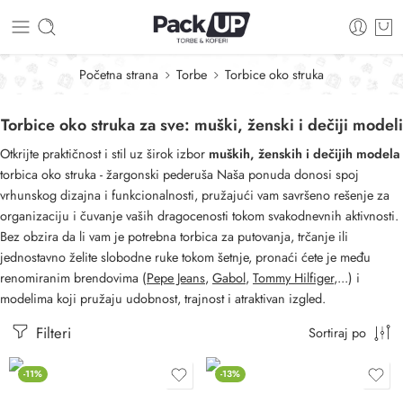
Početna strana
Torbe
Torbice oko struka
Torbice oko struka za sve: muški, ženski i dečiji modeli
Otkrijte praktičnost i stil uz širok izbor
muških, ženskih i dečijih modela
torbica oko struka - žargonski pederuša Naša ponuda donosi spoj
vrhunskog dizajna i funkcionalnosti, pružajući vam savršeno rešenje za
organizaciju i čuvanje vaših dragocenosti tokom svakodnevnih aktivnosti.
Bez obzira da li vam je potrebna torbica za putovanja, trčanje ili
jednostavno želite slobodne ruke tokom šetnje, pronaći ćete je među
renomiranim brendovima (
Pepe Jeans
,
Gabol
,
Tommy Hilfiger
,...) i
modelima koji pružaju udobnost, trajnost i atraktivan izgled.
Filteri
Sortiraj po
-11%
-13%