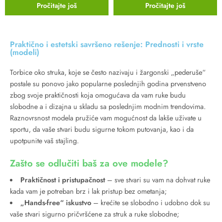
Pročitajte još
Pročitajte još
Praktično i estetski savršeno rešenje: Prednosti i vrste
(modeli)
Torbice oko struka, koje se često nazivaju i žargonski „pederuše“
postale su ponovo jako popularne poslednjih godina prvenstveno
zbog svoje praktičnosti koja omogućava da vam ruke budu
slobodne a i dizajna u skladu sa poslednjim modnim trendovima.
Raznovrsnost modela pružiće vam mogućnost da lakše uživate u
sportu, da vaše stvari budu sigurne tokom putovanja, kao i da
upotpunite vaš stajling.
Zašto se odlučiti baš za ove modele?
Praktičnost i pristupačnost
– sve stvari su vam na dohvat ruke
kada vam je potreban brz i lak pristup bez ometanja;
„Hands-free“ iskustvo
– krećite se slobodno i udobno dok su
vaše stvari sigurno pričvršćene za struk a ruke slobodne;