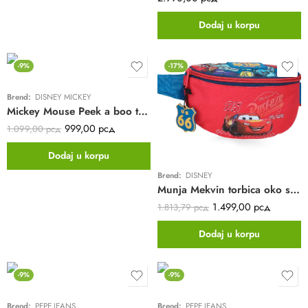
5.00
od 5
Dodaj u korpu
-9%
-17%
Brend:
DISNEY MICKEY
Mickey Mouse Peek a boo torba oko struka | plava
999,00
рсд
1.099,00
рсд
Dodaj u korpu
Brend:
DISNEY
Munja Mekvin torbica oko struka za dečake | crvena
1.499,00
рсд
1.813,79
рсд
Dodaj u korpu
-9%
-9%
Brend:
PEPE JEANS
Brend:
PEPE JEANS