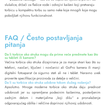
slušalice, držači za flašice vode i odvojivi kaiševi koji pretvaraju
torbicu u kompaktnu torbu su samo neke koje mnogih koje mogu
poboljšati njihovu funkcionalnost.
FAQ / Često postavljanja
pitanja
Da li torbice oko struka mogu da prime veće predmete kao što
su tableti ili kamere?
Većina torbica oko struka dizajnirana je za manje stvari kao što su
telefoni, naočari, ključevi i novčanici ali GoPro kamera ili manji
digitalni fotoaparat će sigurno stati ali ne i tablet. Naravno uvek
proverite specifikacije proizvoda za detalje o veličini.
Da li su torbice oko struka udobne tokom dužeg nošenja?
Apsolutno. Mnoge moderne torbice oko struka daju prednost
udobnosti jer su opremljene podesivim kaiševima, postavljenim
zadnjim delom i materijalima „koji dišu“ a pronalaženje
odgovarajućeg oblika i veličine doprinosi njihovoj udobnosti.