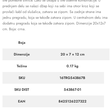
sve potrebne sitnice. Lako se uklapa u sve odevne kombinacije. U
prednjem delu se nalazi džep koji na sebi ima otvor kroz koji se
provlači kabl od slušalica, zatvara se zipom. Sa zadnje strane ima
jednu pregradu, koja se takođe zatvara zipom. U centralnom delu ima
dodatnu pregradu koja se takođe zatvara zipom. Dimenzije 20x12x7
cm. Boja: crna.
Boja
Dimenzije
20 × 7 × 12 cm
Težina
0.17 kg
SKU
16TRG543867B
SKU DIST
543867-01
EAN
8425126227322