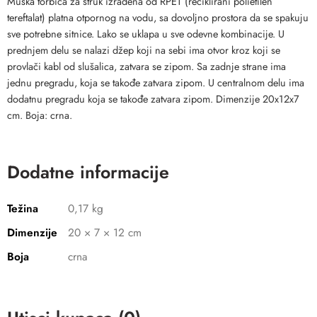
Muška torbica za struk izrađena od RPET (reciklirani polietilen
tereftalat) platna otpornog na vodu, sa dovoljno prostora da se spakuju
sve potrebne sitnice. Lako se uklapa u sve odevne kombinacije. U
prednjem delu se nalazi džep koji na sebi ima otvor kroz koji se
provlači kabl od slušalica, zatvara se zipom. Sa zadnje strane ima
jednu pregradu, koja se takođe zatvara zipom. U centralnom delu ima
dodatnu pregradu koja se takođe zatvara zipom. Dimenzije 20x12x7
cm. Boja: crna.
Dodatne informacije
Težina
0,17 kg
Dimenzije
20 × 7 × 12 cm
Boja
crna