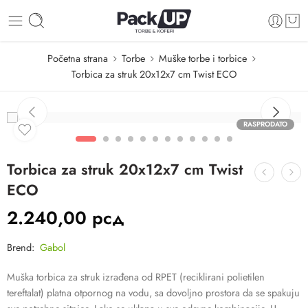
Početna strana
Torbe
Muške torbe i torbice
Torbica za struk 20x12x7 cm Twist ECO
RASPRODATO
Torbica za struk 20x12x7 cm Twist
ECO
2.240,00
рсд
Brend:
Gabol
Muška torbica za struk izrađena od RPET (reciklirani polietilen
tereftalat) platna otpornog na vodu, sa dovoljno prostora da se spakuju