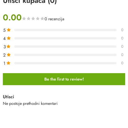
Utisci kupaca (0)
0.00
0 recenzija
5
0
4
0
3
0
2
0
1
0
Be the first to review!
Utisci
Ne postoje prethodni komentari