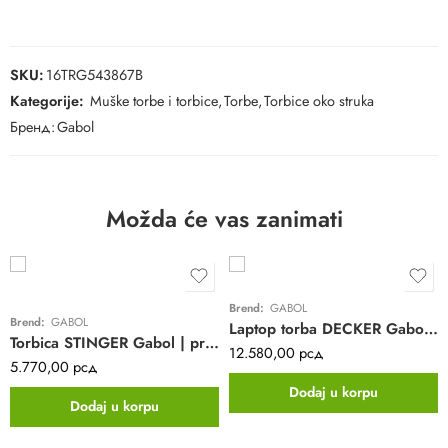
SKU:
16TRG543867B
Kategorije:
Muške torbe i torbice
,
Torbe
,
Torbice oko struka
Бренд:
Gabol
Možda će vas zanimati
Brend:
GABOL
Brend:
GABOL
Laptop torba DECKER Gabol | siva | business | eko koža | 15,6″
Torbica STINGER Gabol | preko ramena | crna | elegantna | eko koža | 19x24x7cm
12.580,00
рсд
5.770,00
рсд
Dodaj u korpu
Dodaj u korpu