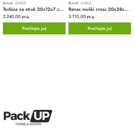
Brend:
GABOL
Brend:
GABOL
Torbica za struk 20x12x7 cm Twist ECO
Ranac muški cross 20x28x7 cm Stinger
2.240,00
рсд
5.710,00
рсд
Pročitajte još
Pročitajte još