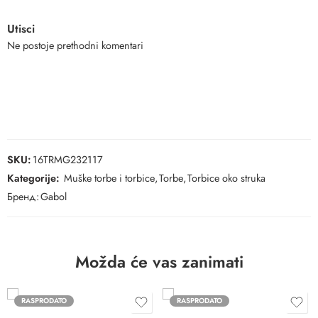
Utisci
Ne postoje prethodni komentari
SKU:
16TRMG232117
Kategorije:
Muške torbe i torbice
,
Torbe
,
Torbice oko struka
Бренд:
Gabol
Možda će vas zanimati
RASPRODATO
RASPRODATO