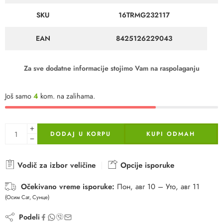
SKU
16TRMG232117
EAN
8425126229043
Za sve dodatne informacije stojimo Vam na raspolaganju
Još samo
4
kom. na zalihama.
DODAJ U KORPU
KUPI ODMAH
Vodič za izbor veličine
Opcije isporuke
Očekivano vreme isporuke:
Пон, авг 10 – Уто, авг 11
(Осим Сат, Сунце)
Podeli