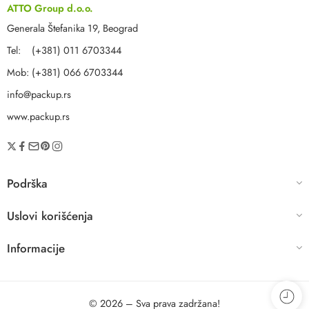
ATTO Group d.o.o.
Generala Štefanika 19, Beograd
Tel: (+381) 011 6703344
Mob: (+381) 066 6703344
info@packup.rs
www.packup.rs
Podrška
Uslovi korišćenja
Informacije
© 2026 – Sva prava zadržana!