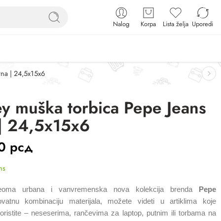
Nalog
Korpa
Lista želja
Uporedi
rna | 24,5x15x6
y muška torbica Pepe Jeans
 | 24,5x15x6
00
рсд
ns
oma urbana i vanvremenska nova kolekcija brenda
Pepe
vatnu kombinaciju materijala, možete videti u artiklima koje
ristite – neseserima, rančevima za laptop, putnim ili torbama na