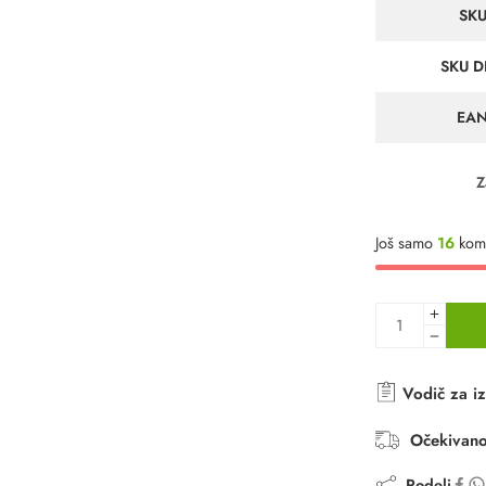
SK
SKU D
EA
Z
Još samo
16
kom.
Vodič za iz
Očekivano
Podeli