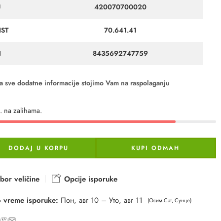
U
420070700020
IST
70.641.41
N
8435692747759
a sve dodatne informacije stojimo Vam na raspolaganju
 na zalihama.
DODAJ U KORPU
KUPI ODMAH
bor veličine
Opcije isporuke
 vreme isporuke:
Пон, авг 10 – Уто, авг 11
(Осим Сат, Сунце)