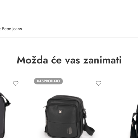
:
Pepe Jeans
Možda će vas zanimati
RASPRODATO