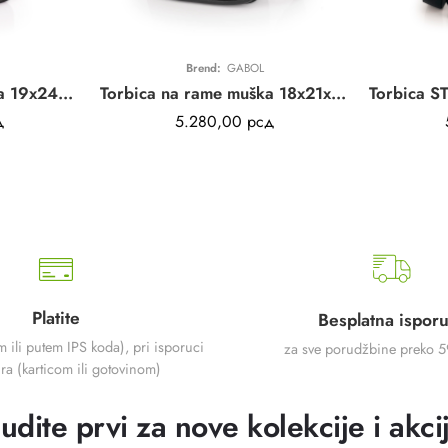
Brend:
GABOL
Torbica na rame muška 19x24x7 cm Reflect
Torbica na rame muška 18x21x7 cm Snap
д
5.280,00
рсд
Platite
Besplatna ispor
m ili putem IPS koda), pri isporuci
za sve porudžbine preko 
ra (karticom ili gotovinom)
udite prvi za nove kolekcije i akci