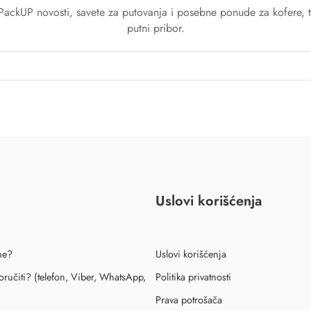
a PackUP novosti, savete za putovanja i posebne ponude za kofere, t
putni pribor.
Uslovi korišćenja
ne?
Uslovi korišćenja
ručiti? (telefon, Viber, WhatsApp,
Politika privatnosti
Prava potrošača