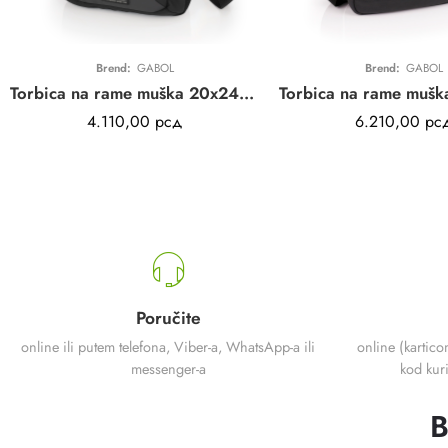
Brend:
GABOL
Brend:
GABOL
Torbica na rame muška 20x24x8 cm Saturno
4.110,00
рсд
6.210,00
рс
Poručite
online ili putem telefona, Viber-a, WhatsApp-a ili
online (kartico
messenger-a
kod kuri
B