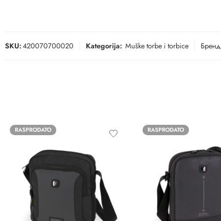
SKU:
420070700020
Kategorija:
Muške torbe i torbice
Бренд
RASPRODATO
RASPRODATO