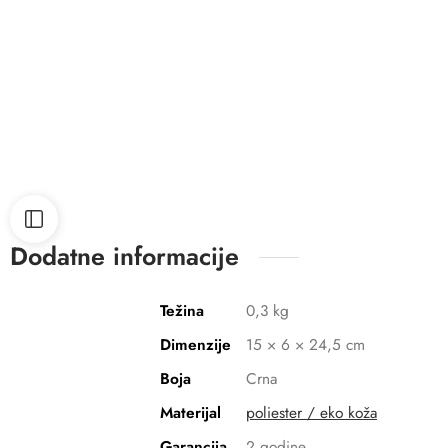
Dodatne informacije
Težina
0,3 kg
Dimenzije
15 × 6 × 24,5 cm
Boja
Crna
Materijal
poliester / eko koža
Garancija
2 godine