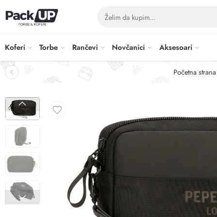
Koferi
Torbe
Rančevi
Novčanici
Aksesoari
Početna strana