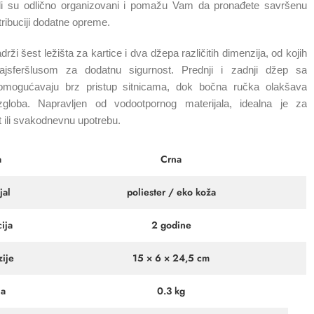
kli su odlično organizovani i pomažu Vam da pronađete savršenu
tribuciji dodatne opreme.
rži šest ležišta za kartice i dva džepa različitih dimenzija, od kojih
ajsferšlusom za dodatnu sigurnost. Prednji i zadnji džep sa
 omogućavaju brz pristup sitnicama, dok bočna ručka olakšava
globa. Napravljen od vodootpornog materijala, idealna je za
t ili svakodnevnu upotrebu.
a
Crna
jal
poliester / eko koža
ija
2 godine
ije
15 × 6 × 24,5 cm
na
0.3 kg