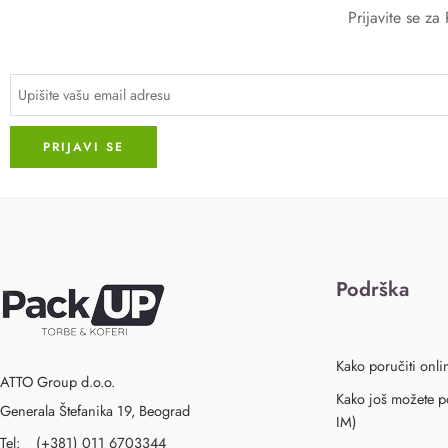
Prijavite se z
Podrška
Kako poručiti onli
ATTO Group d.o.o.
Kako još možete po
Generala Štefanika 19, Beograd
IM)
Tel: (+381) 011 6703344