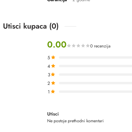
Utisci kupaca (0)
0.00
0 recenzija
5
4
3
2
1
Utisci
Ne postoje prethodni komentari