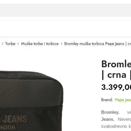
Torbe
Muške torbe i torbice
Bromley muška torbica Pepe Jeans | c
Bromle
| crna
3.399,
Brend:
Pepe Jea
Bromley
, ve
Jeans.
Nevero
svakodnevno ko