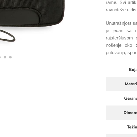
rame. Svi arti
ravnoteže u dis
Unutrašnjost sad
je jedan sa r
rajsferšlusom
nošenje oko z
putovanja, spor
Boj
Materi
Garanc
Dimenz
Teži