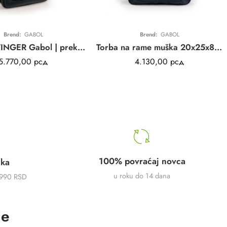
Brend:
GABOL
Brend:
GABOL
Torbica STINGER Gabol | preko ramena | crna | elegantna | eko koža | 19x24x7cm
Torba na rame muška 20x25x8 cm Ready
5.770,00
рсд
4.130,00
рсд
100% povraćaj novca
uka
u roku do 14 dana
5990 RSD
je