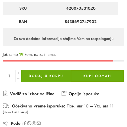
SKU
420070531020
EAN
8435692747902
Za sve dodatne informacije stojimo Vam na raspolaganju
Još samo
19
kom. na zalihama.
DODAJ U KORPU
KUPI ODMAH
Vodič za izbor veličine
Opcije isporuke
Očekivano vreme isporuke:
Пон, авг 10 – Уто, авг 11
(Осим Сат, Сунце)
Podeli