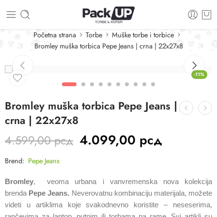
Početna strana
Torbe
Muške torbe i torbice
Bromley muška torbica Pepe Jeans | crna | 22x27x8
-11%
Bromley muška torbica Pepe Jeans |
crna | 22x27x8
4.099,00
рсд
4.599,00
рсд
Brend:
Pepe Jeans
Bromley
, veoma urbana i vanvremenska nova kolekcija
brenda
Pepe Jeans.
Neverovatnu kombinaciju materijala, možete
videti u artiklima koje svakodnevno koristite – neseserima,
rančevima za laptop, putnim ili torbama na rame. Svi artikli su