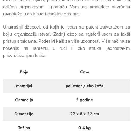
odlično organizovani i pomažu Vam da pronađete savršenu
ravnoteže u distribuciji dodatne opreme.
Unutrašnji džepovi, od kojih je jedan sa patent zatvaračem za
bolju organizaciju stvari. Zadnji džep sa rajsferšlusom za lakši
pristup sitnicama. Podesivi kaiš za više udobnosti. Više načina za
nošenje: na ramenu, u ruci ili oko struka, jednostavim
pričvršćivanjem kaiša.
Boja
Crna
Materijal
poliester / eko koža
Garancija
2 godine
Dimenzije
27 × 8 × 22 cm
Težina
0.4 kg