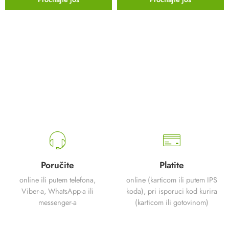
Poručite
Platite
online ili putem telefona,
online (karticom ili putem IPS
Viber-a, WhatsApp-a ili
koda), pri isporuci kod kurira
messenger-a
(karticom ili gotovinom)