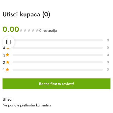
Utisci kupaca (0)
0.00
0 recenzija
5
0
4
0
3
0
2
0
1
0
Be the first to review!
Utisci
Ne postoje prethodni komentari