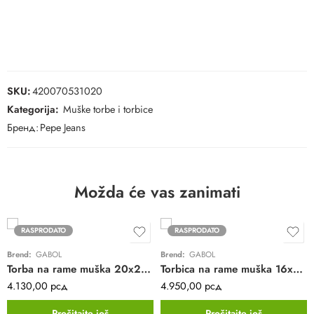
SKU:
420070531020
Kategorija:
Muške torbe i torbice
Бренд:
Pepe Jeans
Možda će vas zanimati
RASPRODATO
RASPRODATO
Brend:
GABOL
Brend:
GABOL
Torba na rame muška 20x25x8 cm Ready
Torbica na rame muška 16x20x7 cm Snap
4.130,00
рсд
4.950,00
рсд
Pročitajte još
Pročitajte još