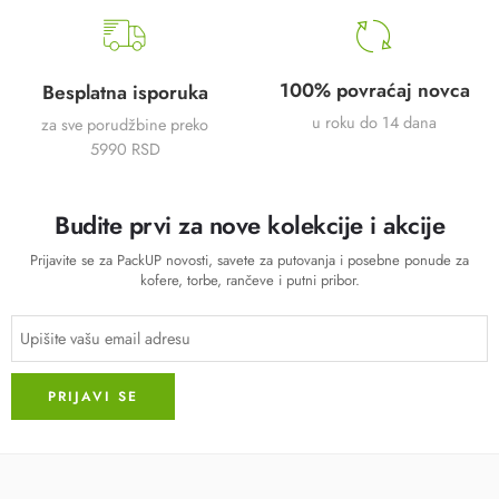
100% povraćaj novca
Besplatna isporuka
u roku do 14 dana
za sve porudžbine preko
5990 RSD
Budite prvi za nove kolekcije i akcije
Prijavite se za PackUP novosti, savete za putovanja i posebne ponude za
kofere, torbe, rančeve i putni pribor.