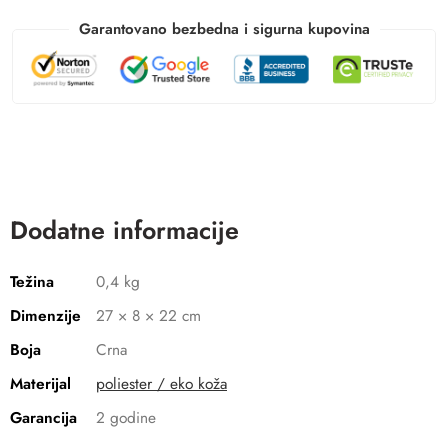
Garantovano bezbedna i sigurna kupovina
Dodatne informacije
Težina
0,4 kg
Dimenzije
27 × 8 × 22 cm
Boja
Crna
Materijal
poliester / eko koža
Garancija
2 godine