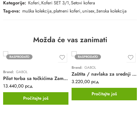
Kategorije:
Koferi
,
Koferi SET 3/1
,
Setovi kofera
Tag-ova:
muška kolekcija
,
platneni koferi
,
unisex
,
ženska kolekcija
Možda će vas zanimati
RASPRODATO
RASPRODATO
Brend:
GABOL
Brend:
GABOL
Zaštita / navlaka za srednji kofer Gabol | EXP | 52-61 cm
Pilot torba sa točkićima Zambia Gabol | crvena | poliester | 15,6″
3.220,00
рсд
13.440,00
рсд
Pročitajte još
Pročitajte još