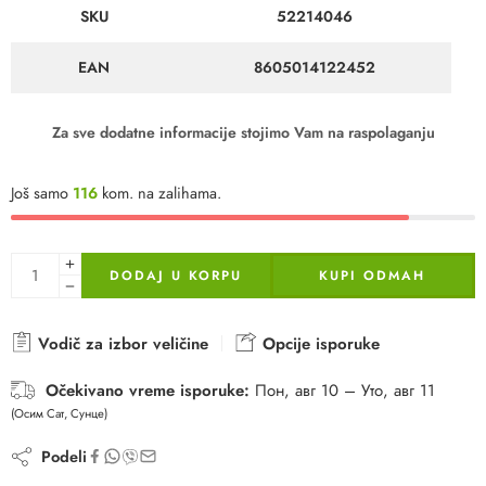
SKU
52214046
EAN
8605014122452
Za sve dodatne informacije stojimo Vam na raspolaganju
Još samo
116
kom. na zalihama.
DODAJ U KORPU
KUPI ODMAH
Vodič za izbor veličine
Opcije isporuke
Očekivano vreme isporuke:
Пон, авг 10 – Уто, авг 11
(Осим Сат, Сунце)
Podeli