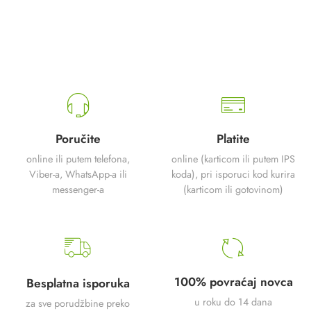
Poručite
Platite
online ili putem telefona,
online (karticom ili putem IPS
Viber-a, WhatsApp-a ili
koda), pri isporuci kod kurira
messenger-a
(karticom ili gotovinom)
100% povraćaj novca
Besplatna isporuka
u roku do 14 dana
za sve porudžbine preko