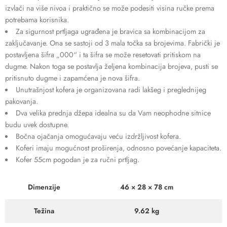
izvlači na više nivoa i praktično se može podesiti visina ručke prema
potrebama korisnika.
Za sigurnost prtljaga ugrađena je bravica sa kombinacijom za
zaključavanje. Ona se sastoji od 3 mala točka sa brojevima. Fabrički je
postavljena šifra „000“ i ta šifra se može resetovati pritiskom na
dugme. Nakon toga se postavlja željena kombinacija brojeva, pusti se
pritisnuto dugme i zapamćena je nova šifra.
Unutrašnjost kofera je organizovana radi lakšeg i preglednijeg
pakovanja.
Dva velika prednja džepa idealna su da Vam neophodne sitnice
budu uvek dostupne.
Bočna ojačanja omogućavaju veću izdržljivost kofera.
Koferi imaju mogućnost proširenja, odnosno povećanje kapaciteta.
Kofer 55cm pogodan je za ručni prtljag.
Dimenzije
46 × 28 × 78 cm
Težina
9.62 kg