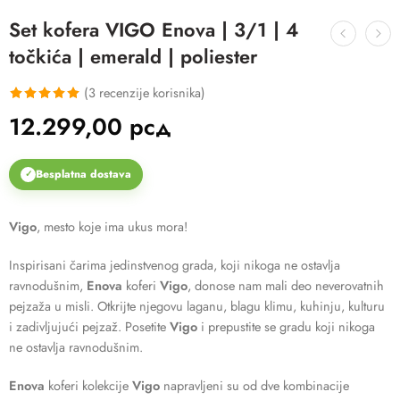
Set kofera VIGO Enova | 3/1 | 4
točkića | emerald | poliester
(
3
recenzije korisnika)
Ocenjeno
3
12.299,00
рсд
5.00
od 5
na osnovu
Besplatna dostava
✓
ocene kupca
Vigo
, mesto koje ima ukus mora!
Inspirisani čarima jedinstvenog grada, koji nikoga ne ostavlja
ravnodušnim,
Enova
koferi
Vigo
, donose nam mali deo neverovatnih
pejzaža u misli. Otkrijte njegovu laganu, blagu klimu, kuhinju, kulturu
i zadivljujući pejzaž. Posetite
Vigo
i prepustite se gradu koji nikoga
ne ostavlja ravnodušnim.
Enova
koferi kolekcije
Vigo
napravljeni su od dve kombinacije