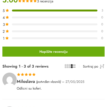
3 recenzija
5
3
4
0
3
0
2
0
1
0
Napišite recenziju
Showing 1 - 3 of 3 reviews
Sortiraj po
Ocenjeno sa
Miloslava
(potvrđen vlasnik)
–
27/05/2025
5
od 5
Odlicni su koferi.