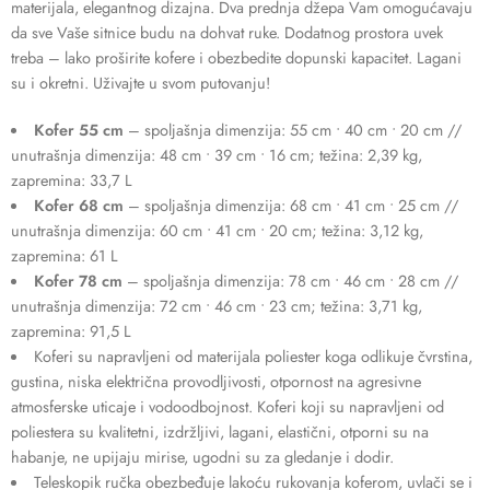
materijala, elegantnog dizajna. Dva prednja džepa Vam omogućavaju
da sve Vaše sitnice budu na dohvat ruke. Dodatnog prostora uvek
treba – lako proširite kofere i obezbedite dopunski kapacitet. Lagani
su i okretni. Uživajte u svom putovanju!
Kofer 55 cm
– spoljašnja dimenzija: 55 cm • 40 cm • 20 cm //
unutrašnja dimenzija: 48 cm • 39 cm • 16 cm; težina: 2,39 kg,
zapremina: 33,7 L
Kofer 68 cm
– spoljašnja dimenzija: 68 cm • 41 cm • 25 cm //
unutrašnja dimenzija: 60 cm • 41 cm • 20 cm; težina: 3,12 kg,
zapremina: 61 L
Kofer 78 cm
– spoljašnja dimenzija: 78 cm • 46 cm • 28 cm //
unutrašnja dimenzija: 72 cm • 46 cm • 23 cm; težina: 3,71 kg,
zapremina: 91,5 L
Koferi su napravljeni od materijala poliester koga odlikuje čvrstina,
gustina, niska električna provodljivosti, otpornost na agresivne
atmosferske uticaje i vodoodbojnost. Koferi koji su napravljeni od
poliestera su kvalitetni, izdržljivi, lagani, elastični, otporni su na
habanje, ne upijaju mirise, ugodni su za gledanje i dodir.
Teleskopik ručka obezbeđuje lakoću rukovanja koferom, uvlači se i