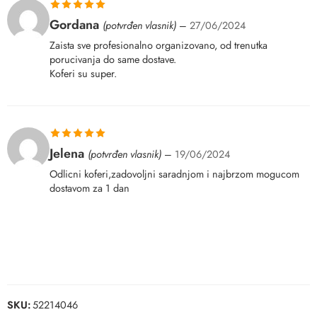
Ocenjeno sa
Gordana
(potvrđen vlasnik)
–
27/06/2024
5
od 5
Zaista sve profesionalno organizovano, od trenutka
porucivanja do same dostave.
Koferi su super.
Ocenjeno sa
Jelena
(potvrđen vlasnik)
–
19/06/2024
5
od 5
Odlicni koferi,zadovoljni saradnjom i najbrzom mogucom
dostavom za 1 dan
SKU:
52214046