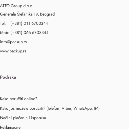
ATTO Group d.o.o.
Generala Štefanika 19, Beograd
Tel: (+381) 011 6703344
Mob: (+381) 066 6703344
info@packup.rs
www.packup.rs
Podrška
Kako poručiti online?
Kako još možete poručiti? (telefon, Viber, WhatsApp, IM)
Načini plaćanja i isporuka
Reklamacije