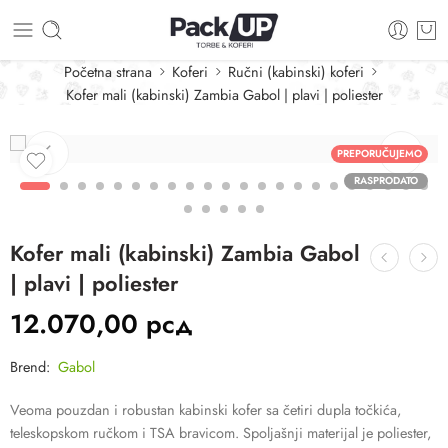
Početna strana
Koferi
Ručni (kabinski) koferi
Kofer mali (kabinski) Zambia Gabol | plavi | poliester
PREPORUČUJEMO
RASPRODATO
Kofer mali (kabinski) Zambia Gabol
| plavi | poliester
12.070,00
рсд
Brend:
Gabol
Veoma pouzdan i robustan kabinski kofer sa četiri dupla točkića,
teleskopskom ručkom i TSA bravicom. Spoljašnji materijal je poliester,