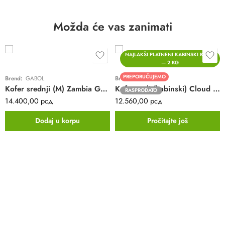
Možda će vas zanimati
NAJLAKŠI PLATNENI KABINSKI KOFER
— 2 KG
PREPORUČUJEMO
Brend:
GABOL
Brend:
GABOL
Kofer srednji (M) Zambia Gabol | crveni | poliester
Kofer mali (kabinski) Cloud Extra Light Gabol | plavi | poliester
RASPRODATO
14.400,00
рсд
12.560,00
рсд
Dodaj u korpu
Pročitajte još