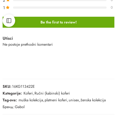
2
1
0
Be the first to review!
Utisci
Ne postoje prethodni komentari
SKU:
16KG113422E
Kategorije:
Koferi
,
Ručni (kabinski) koferi
Tag-ova:
muška kolekcija
,
platneni koferi
,
unisex
,
ženska kolekcija
Бренд:
Gabol