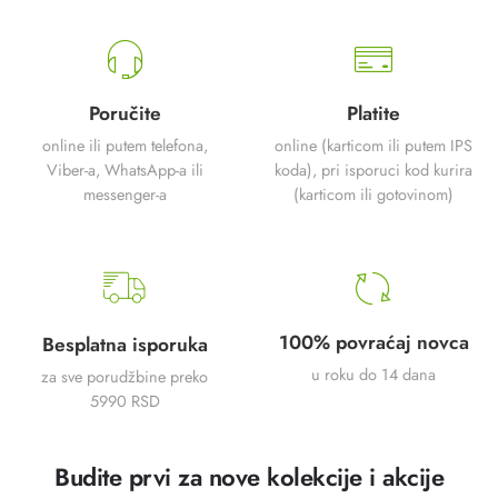
Poručite
Platite
online ili putem telefona,
online (karticom ili putem IPS
Viber-a, WhatsApp-a ili
koda), pri isporuci kod kurira
messenger-a
(karticom ili gotovinom)
100% povraćaj novca
Besplatna isporuka
u roku do 14 dana
za sve porudžbine preko
5990 RSD
Budite prvi za nove kolekcije i akcije