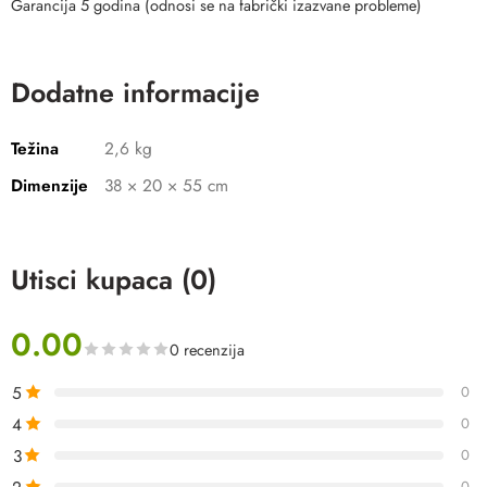
Garancija 5 godina (odnosi se na fabrički izazvane probleme)
Dodatne informacije
Težina
2,6 kg
Dimenzije
38 × 20 × 55 cm
Utisci kupaca (0)
0.00
0 recenzija
5
0
4
0
3
0
0