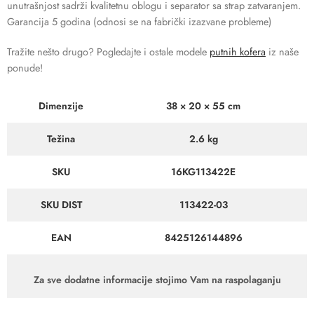
unutrašnjost sadrži kvalitetnu oblogu i separator sa strap zatvaranjem.
Garancija 5 godina (odnosi se na fabrički izazvane probleme)
Tražite nešto drugo? Pogledajte i ostale modele
putnih kofera
iz naše
ponude!
Dimenzije
38 × 20 × 55 cm
Težina
2.6 kg
SKU
16KG113422E
SKU DIST
113422-03
EAN
8425126144896
Za sve dodatne informacije stojimo Vam na raspolaganju