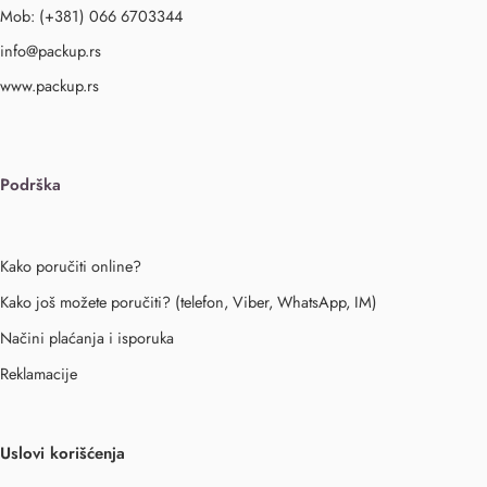
Mob: (+381) 066 6703344
info@packup.rs
www.packup.rs
Podrška
Kako poručiti online?
Kako još možete poručiti? (telefon, Viber, WhatsApp, IM)
Načini plaćanja i isporuka
Reklamacije
Uslovi korišćenja