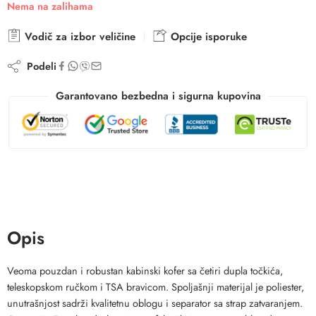
Nema na zalihama
Vodič za izbor veličine
Opcije isporuke
Podeli
Garantovano bezbedna i sigurna kupovina
Opis
Veoma pouzdan i robustan kabinski kofer sa četiri dupla točkića,
teleskopskom ručkom i TSA bravicom. Spoljašnji materijal je poliester,
unutrašnjost sadrži kvalitetnu oblogu i separator sa strap zatvaranjem.