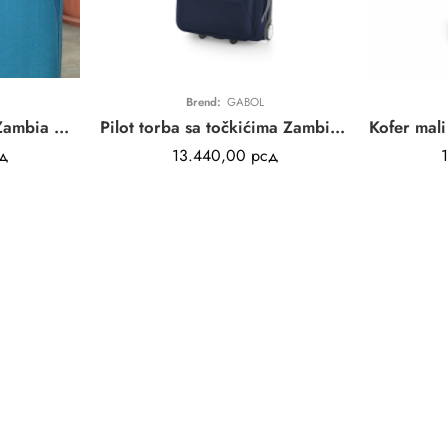
Brend:
GABOL
Kofer mali (kabinski) Zambia Gabol | petrolej plava | poliester
Pilot torba sa točkićima Zambia Gabol | plava | poliester | 15,6″
д
13.440,00
рсд