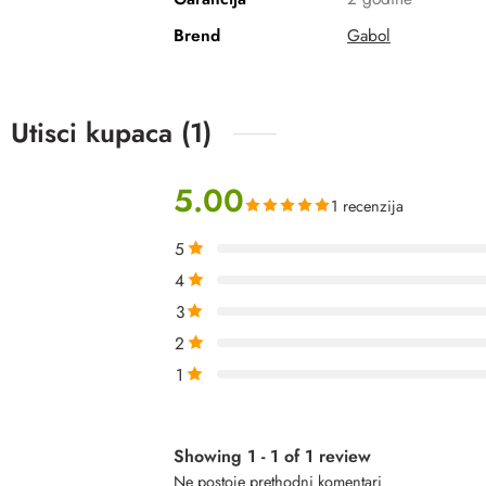
Brend
Gabol
Utisci kupaca (1)
5.00
1 recenzija
5
4
3
2
1
Showing 1 - 1 of 1 review
Ne postoje prethodni komentari