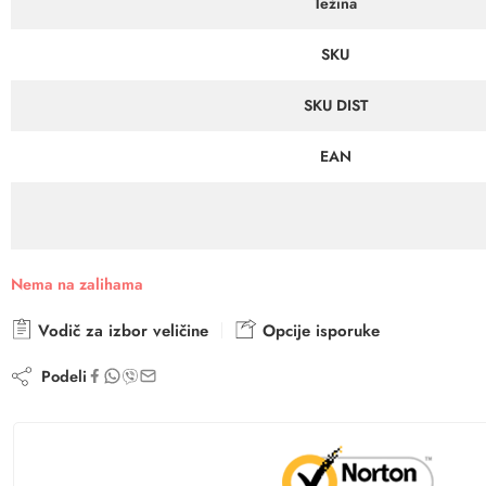
Težina
SKU
SKU DIST
EAN
Nema na zalihama
Vodič za izbor veličine
Opcije isporuke
Podeli