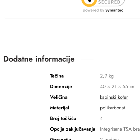
Dodatne informacije
Težina
2,9 kg
Dimenzije
40 × 21 × 55 cm
Veličina
kabinski kofer
Materijal
polikarbonat
Broj točkića
4
Opcija zaključavanja
Integrisana TSA bra
Garancija
2 godine