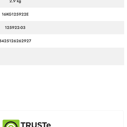
2.9 kg
16KG125922E
125922-03
8425126262927