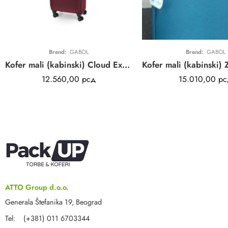
Brend:
GABOL
Brend:
GABOL
Kofer mali (kabinski) Cloud Extra Light Gabol | crveni | poliester
12.560,00
рсд
15.010,00
рс
ATTO Group d.o.o.
Generala Štefanika 19, Beograd
Tel: (+381) 011 6703344