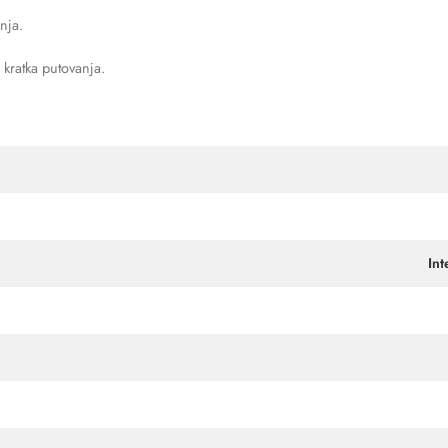
nja.
 kratka putovanja.
Int