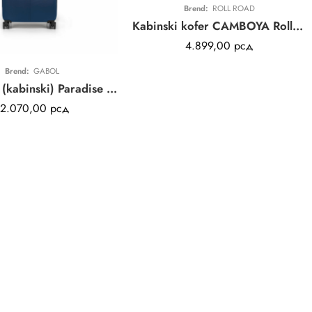
Brend:
ROLL ROAD
Kabinski kofer CAMBOYA Roll Road | pink | ABS
4.899,00
рсд
Brend:
GABOL
Kofer mali (kabinski) Paradise XP Gabol | plavi | proširivi | ABS
12.070,00
рсд