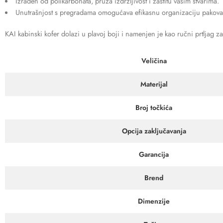
Izrađen od polikarbonata, pruža izdržljivost i zaštitu vašim stvarima.
Unutrašnjost s pregradama omogućava efikasnu organizaciju pakova
KAI kabinski kofer dolazi u plavoj boji i namenjen je kao ručni prtljag za
Veličina
Materijal
Broj točkića
Opcija zaključavanja
Garancija
Brend
Dimenzije