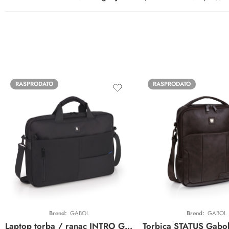
RASPRODATO
RASPRODATO
Brend:
GABOL
Brend:
GABOL
Laptop torba / ranac INTRO Gabol | crna | business | vodootporno platno | 15,6″