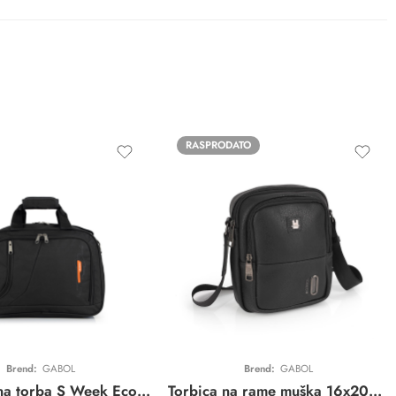
RASPRODATO
Brend:
GABOL
Brend:
GABOL
Manja putna torba S Week Eco Gabol | crna | eko tekstil | 27L
Torbica na rame muška 16x20x7 cm Snap