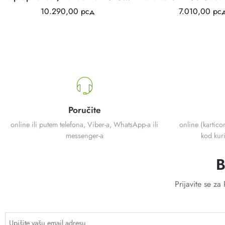
10.290,00
рсд
7.010,00
рс
Poručite
online ili putem telefona, Viber-a, WhatsApp-a ili
online (kartico
messenger-a
kod kuri
B
Prijavite se z