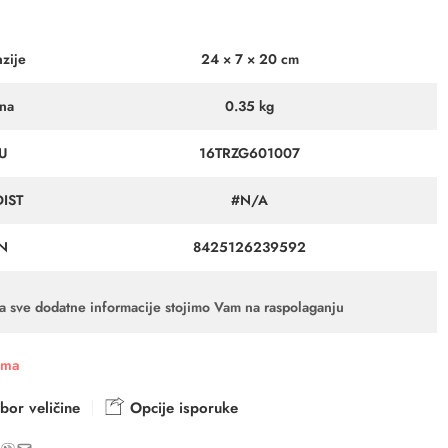
zije
24 × 7 × 20 cm
ina
0.35 kg
U
16TRZG601007
DIST
#N/A
N
8425126239592
a sve dodatne informacije stojimo Vam na raspolaganju
ama
bor veličine
Opcije isporuke