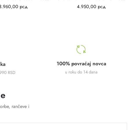
3.960,00
рсд
4.950,00
рсд
100% povraćaj novca
uka
u roku do 14 dana
5990 RSD
je
orbe, rančeve i