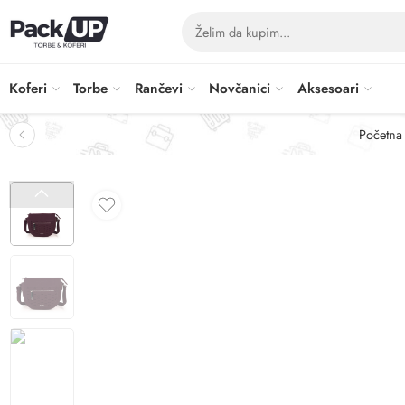
Koferi
Torbe
Rančevi
Novčanici
Aksesoari
Početna 