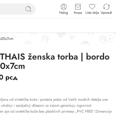
Nalog
Korpa
Lista želja
Uporedi
4x20x7cm
THAIS ženska torba | bordo
20x7cm
00
рсд
vljena od sintetičke kože i postaće jedan od Vaših modnih detalja ove
 utrašnji i spoljašnji džepovi sa zipom garantuju sigurnost
en aje od isntetičke kože bez plastičnih primesa „PVC FREE“.Dimenzije