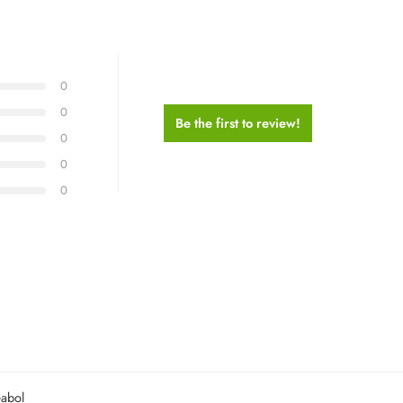
0
0
Be the first to review!
0
0
0
abol