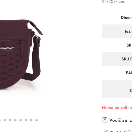
24x20x7 cm.
Dimen
Tež
SK
SKU 
EA
Z
Nema na zalih
Vodič za iz