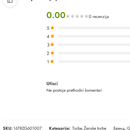
0.00
0 recenzija
5
4
3
2
1
Utisci
Ne postoje prethodni komentari
SKU:
16TRZG601007
Kategorije:
Torbe
,
Ženske torbe
Бренд:
G