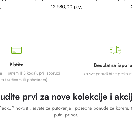
д
12.580,00
рсд
Platite
Besplatna ispor
m ili putem IPS koda), pri isporuci
za sve porudžbine preko 
ra (karticom ili gotovinom)
udite prvi za nove kolekcije i akci
a PackUP novosti, savete za putovanja i posebne ponude za kofere, t
putni pribor.