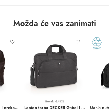
Možda će vas zanimati
Brend:
GABOL
Torbica STATUS Gabol | preko ramena | braon | elegantna | eko koža | 24x31x8cm
Laptop torba DECKER Gabol | siva | business | eko koža | 15,6″