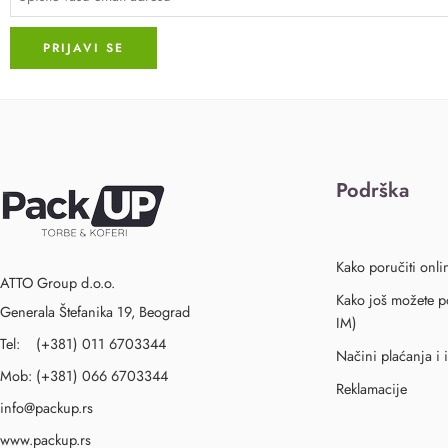
Podrška
Kako poručiti onli
ATTO Group d.o.o.
Kako još možete po
Generala Štefanika 19, Beograd
IM)
Tel: (+381) 011 6703344
Načini plaćanja i 
Mob: (+381) 066 6703344
Reklamacije
info@packup.rs
www.packup.rs