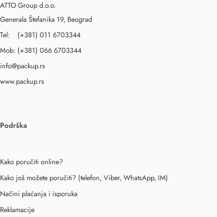
ATTO Group d.o.o.
Generala Štefanika 19, Beograd
Tel: (+381) 011 6703344
Mob: (+381) 066 6703344
info@packup.rs
www.packup.rs
Podrška
Kako poručiti online?
Kako još možete poručiti? (telefon, Viber, WhatsApp, IM)
Načini plaćanja i isporuka
Reklamacije