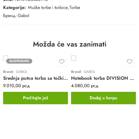
Kategorije:
Muške torbe i torbice
,
Torbe
Бренд:
Gabol
Možda će vas zanimati
RASPRODATO
Brend:
GABOL
Brend:
GABOL
Srednja putna torba sa točkićima M Week Eco Gabol | crna | eko tekstil | 41L
Notebook torba DIVISION Sleeve Gabol | crna | business | tekstil | 15,6″
9.010,00
рсд
4.080,00
рсд
Pročitajte još
Dodaj u korpu