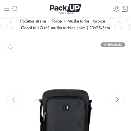
Početna strana
Torbe
Muške torbe i torbice
Gabol MILO M1 muška torbica | siva | 20x25x8cm
RASPRODATO