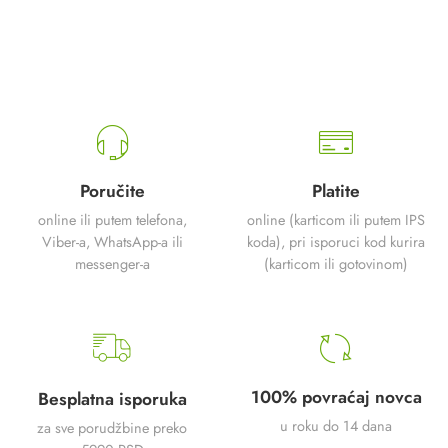
Poručite
Platite
online ili putem telefona,
online (karticom ili putem IPS
Viber-a, WhatsApp-a ili
koda), pri isporuci kod kurira
messenger-a
(karticom ili gotovinom)
100% povraćaj novca
Besplatna isporuka
u roku do 14 dana
za sve porudžbine preko