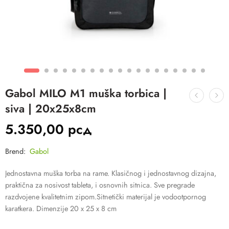
Gabol MILO M1 muška torbica |
siva | 20x25x8cm
5.350,00
рсд
Brend:
Gabol
Jednostavna muška torba na rame. Klasičnog i jednostavnog dizajna,
praktična za nosivost tableta, i osnovnih sitnica. Sve pregrade
razdvojene kvalitetnim zipom.Sitnetički materijal je vodootpornog
karatkera. Dimenzije 20 x 25 x 8 cm