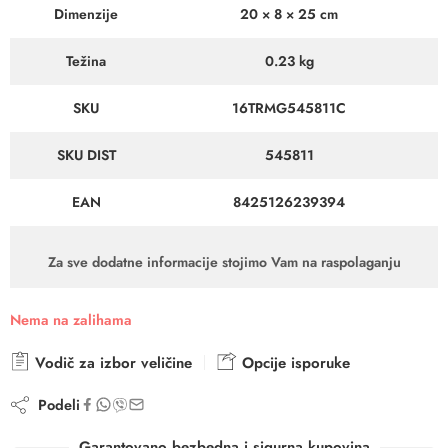
Dimenzije
20 × 8 × 25 cm
Težina
0.23 kg
SKU
16TRMG545811C
SKU DIST
545811
EAN
8425126239394
Za sve dodatne informacije stojimo Vam na raspolaganju
Nema na zalihama
Vodič za izbor veličine
Opcije isporuke
Podeli
Garantovano bezbedna i sigurna kupovina