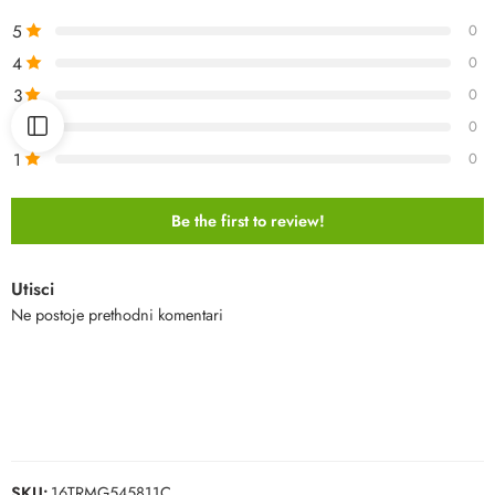
5
0
4
0
3
0
2
0
1
0
Be the first to review!
Utisci
Ne postoje prethodni komentari
SKU:
16TRMG545811C