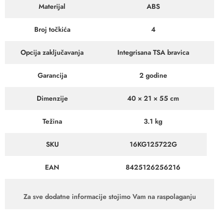
Materijal
ABS
Broj točkića
4
Opcija zaključavanja
Integrisana TSA bravica
Garancija
2 godine
Dimenzije
40 × 21 × 55 cm
Težina
3.1 kg
SKU
16KG125722G
EAN
8425126256216
Za sve dodatne informacije stojimo Vam na raspolaganju