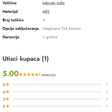
Veličina
kabinski kofer
Materijal
ABS
Broj točkića
4
Opcija zaključavanja
Integrisana TSA bravica
Garancija
2 godine
Utisci kupaca (1)
5.00
1 recenzija
5
0
4
0
3
0
2
0