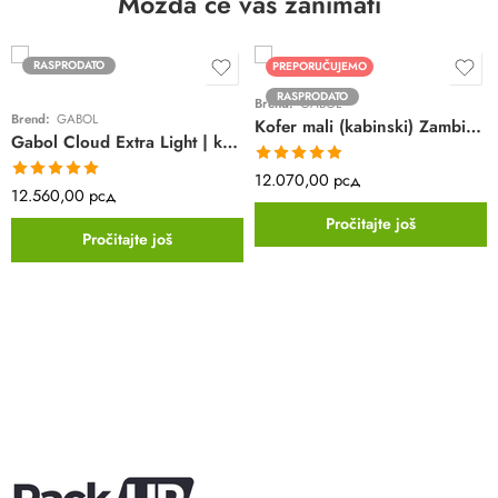
Možda će vas zanimati
RASPRODATO
PREPORUČUJEMO
RASPRODATO
Brend:
GABOL
Brend:
GABOL
Kofer mali (kabinski) Zambia Gabol | crni | poliester
Gabol Cloud Extra Light | kabinski kofer | crni | 4 točkića | platneni
Ocenjeno sa
12.070,00
рсд
Ocenjeno sa
5.00
od 5
12.560,00
рсд
5.00
od 5
Pročitajte još
Pročitajte još