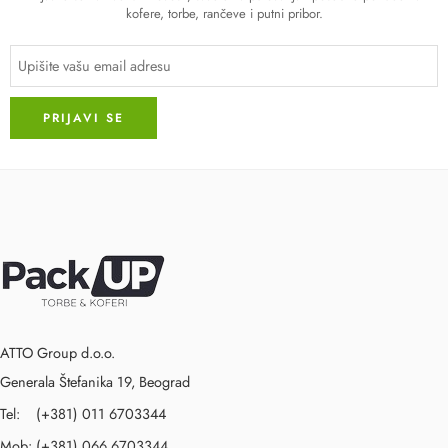
kofere, torbe, rančeve i putni pribor.
ATTO Group d.o.o.
Generala Štefanika 19, Beograd
Tel: (+381) 011 6703344
Mob: (+381) 066 6703344