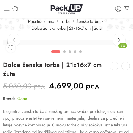
Početna strana
Torbe
Ženske torbe
Dolce ženska torba | 21x16x7 cm | žuta
-7%
Dolce ženska torba | 21x16x7 cm |
žuta
4.699,00
рсд
5.030,00
рсд
Brend:
Gabol
Elegantna ženska torba španskog brenda Gabol predstavlja savršen
spoj prirodne estetike i savremenih materijala, idealna za prolećne i
letnje odevne kombinacije. Osnovu torbe čini visokokvalitetna tekstura
rafije (izrađena od izdržljivog polietilena), koja verno dočarava izgled