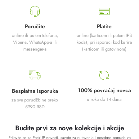
Poručite
Platite
online ili putem telefona,
online (karticom ili putem IPS
Viber-a, WhatsApp-a ili
koda), pri isporuci kod kurira
messenger-a
(karticom ili gotovinom)
100% povraćaj novca
Besplatna isporuka
u roku do 14 dana
za sve porudžbine preko
5990 RSD
Budite prvi za nove kolekcije i akcije
Prijavite se za PackUP novosti, savete za putovanja i posebne ponude za