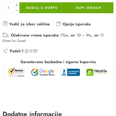
DODAJ U KORPU
KUPI ODMAH
Vodič za izbor veličine
Opcije isporuke
Očekivano vreme isporuke:
Пон, авг 10 – Уто, авг 11
(Осим Сат, Сунце)
Podeli
Garantovano bezbedna i sigurna kupovina
Dodatne informacije