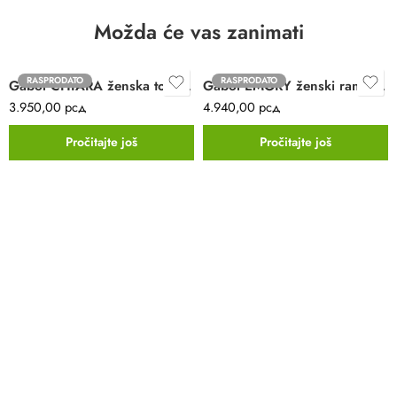
Možda će vas zanimati
RASPRODATO
RASPRODATO
Gabol CHIARA ženska torba | krem | 24x16x10cm
Gabol EMORY ženski ranac | svetlo plavi | 33x44x6cm
3.950,00
рсд
4.940,00
рсд
Pročitajte još
Pročitajte još