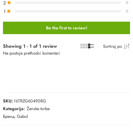
2
0
1
0
Be the first to review!
Showing 1 - 1 of 1 review
Sortiraj po
Ne postoje prethodni komentari
SKU:
16TRZG604908G
Kategorija:
Ženske torbe
Бренд:
Gabol