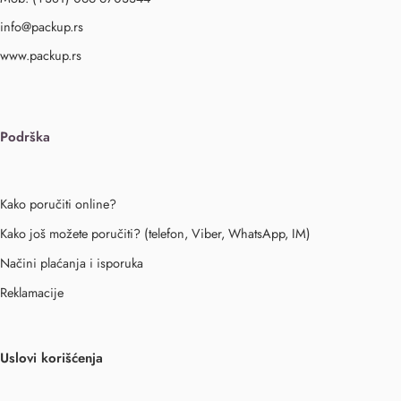
info@packup.rs
www.packup.rs
Podrška
Kako poručiti online?
Kako još možete poručiti? (telefon, Viber, WhatsApp, IM)
Načini plaćanja i isporuka
Reklamacije
Uslovi korišćenja