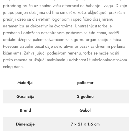
prirodnog pruća uz znatno veću otpornost na habanje i vlagu. Dizajn
je upotpunjen detaljima od fine sintetičke kože, uključujući praktičan
prednji džep sa diskretnim logotipom i specifično dizajniranu
naramenicu sa dekorativnim čvorovima. Unutrašnjost torbe je
prostrana i obložena dezeniranom postavom sa tufnicama, sadrži
dodatni džep sa patent zatvaračem za sigurnu organizaciju sitnica.
Poseban vizuelni pečat daje dekorativni privezak sa drvenim perlama i
kićankama. Zahvaljujući podesivom remenu, torba se može nositi
preko ramena pružajući maksimalnu udobnost i funkcionalnost tokom
celog dana.
Materijal
poliester
Garancija
2 godine
Brend
Gabol
Dimenzije
7 × 21 × 1,6 cm