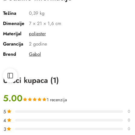
Težina
0,39 kg
Dimenzije
7 × 21 × 1,6 cm
Materijal
poliester
Garancija
2 godine
Brend
Gabol
Utisci kupaca (1)
5.00
1 recenzija
5
0
4
0
3
0