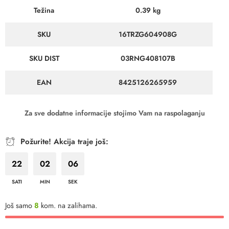
Težina
0.39 kg
SKU
16TRZG604908G
SKU DIST
03RNG408107B
EAN
8425126265959
Za sve dodatne informacije stojimo Vam na raspolaganju
Požurite! Akcija traje još:
22
02
05
SATI
MIN
SEK
Još samo
8
kom. na zalihama.