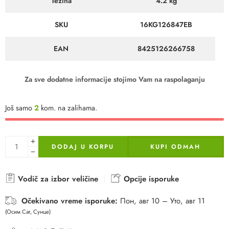
Težina
4.2 kg
SKU
16KG126847EB
EAN
8425126266758
Za sve dodatne informacije stojimo Vam na raspolaganju
Još samo
2
kom. na zalihama.
DODAJ U KORPU
KUPI ODMAH
Vodič za izbor veličine
Opcije isporuke
Očekivano vreme isporuke:
Пон, авг 10 – Уто, авг 11
(Осим Сат, Сунце)