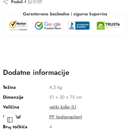
Podeli
Garantovano bezbedna i sigurna kupovina
Dodatne informacije
Težina
4,2 kg
Dimenzije
51 × 30 × 75 cm
Veličina
veliki kofer (L)
Materijal
PP (polipropilen)
Broj točkića
4