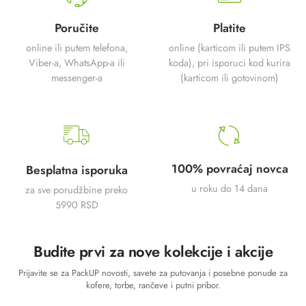
Poručite
Platite
online ili putem telefona,
online (karticom ili putem IPS
Viber-a, WhatsApp-a ili
koda), pri isporuci kod kurira
messenger-a
(karticom ili gotovinom)
100% povraćaj novca
Besplatna isporuka
u roku do 14 dana
za sve porudžbine preko
5990 RSD
Budite prvi za nove kolekcije i akcije
Prijavite se za PackUP novosti, savete za putovanja i posebne ponude za
kofere, torbe, rančeve i putni pribor.