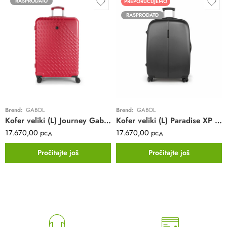
RASPRODATO
PREPORUČUJEMO
RASPRODATO
Brend:
GABOL
Brend:
GABOL
Kofer veliki (L) Journey Gabol | crveni | proširivi | ABS
Kofer veliki (L) Paradise XP Gabol | sivi | proširivi | ABS
17.670,00
рсд
17.670,00
рсд
Pročitajte još
Pročitajte još