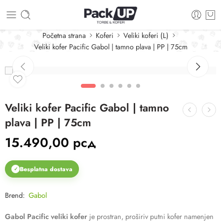
Početna strana
Koferi
Veliki koferi (L)
Veliki kofer Pacific Gabol | tamno plava | PP | 75cm
Veliki kofer Pacific Gabol | tamno
plava | PP | 75cm
15.490,00
рсд
Besplatna dostava
✓
Brend:
Gabol
Gabol Pacific veliki kofer
je prostran, proširiv putni kofer namenjen