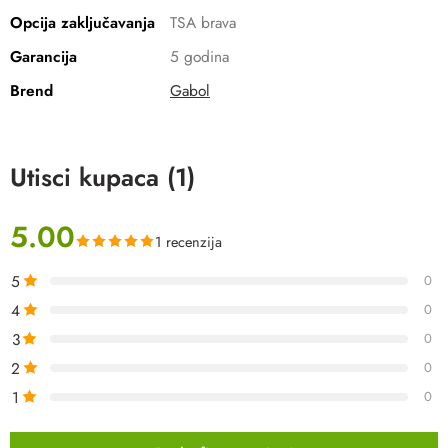
Opcija zaključavanja
TSA brava
Garancija
5 godina
Brend
Gabol
Utisci kupaca (1)
5.00
1 recenzija
5
0
4
0
3
0
2
0
1
0