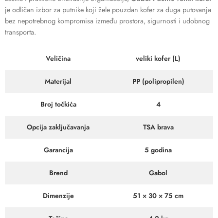
je odličan izbor za putnike koji žele pouzdan kofer za duga putovanja
bez nepotrebnog kompromisa između prostora, sigurnosti i udobnog
transporta.
Veličina
veliki kofer (L)
Materijal
PP (polipropilen)
Broj točkića
4
Opcija zaključavanja
TSA brava
Garancija
5 godina
Brend
Gabol
Dimenzije
51 × 30 × 75 cm