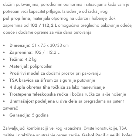
dužim putovanjima, porodičnim odmorima i situacijama kada vam je
potreban veći kapacitet prtljaga. Izrađen je od izdržljivog
polipropilena
, materijala otpornog na udarce i habanje, dok
zapremina od
102 / 112,2 L
omogućava pregledno pakovanje odeće,
obuće i dodatne opreme za više dana putovanja.
Dimenzije:
51 x 75 x 30/33 cm
Zapremina:
102 / 112,2 L
Težina:
4,2 kg
Materijal:
polipropilen
Proširivi model
za dodatni prostor pri pakovanju
TSA bravica sa šifrom
za sigurnije putovanje
4 dupla okretna tiha točkića
za lako manevrisanje
Trostepena teleskopska ručka
i bočna ručka za lakše nošenje
Unutrašnjost podeljena u dva dela
sa pregradama na patent
zatvarač
Garancija:
5 godina
Zahvaljujući kombinaciji velikog kapaciteta, čvrste konstrukcije, TSA
zaštite i praktične unutrašnje organizacije,
Gabol Pacific veliki kofer