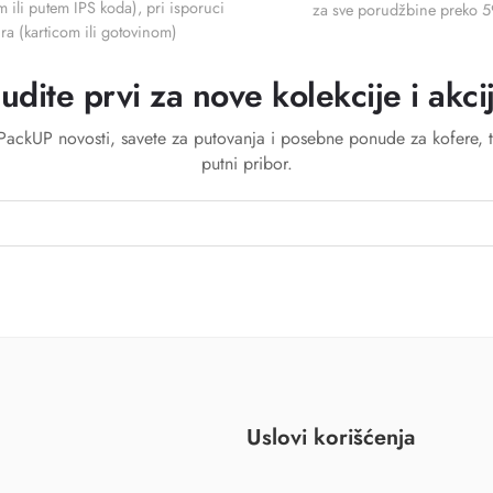
m ili putem IPS koda), pri isporuci
za sve porudžbine preko 
ra (karticom ili gotovinom)
udite prvi za nove kolekcije i akci
a PackUP novosti, savete za putovanja i posebne ponude za kofere, t
putni pribor.
Uslovi korišćenja