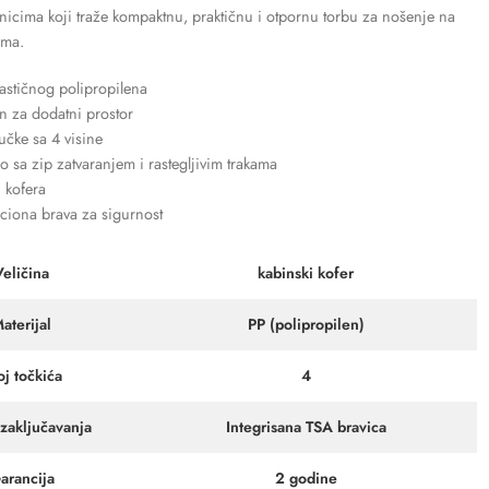
icima koji traže kompaktnu, praktičnu i otpornu torbu za nošenje na
ima.
astičnog polipropilena
jn za dodatni prostor
učke sa 4 visine
o sa zip zatvaranjem i rastegljivim trakama
i kofera
iona brava za sigurnost
Veličina
kabinski kofer
aterijal
PP (polipropilen)
oj točkića
4
 zaključavanja
Integrisana TSA bravica
arancija
2 godine