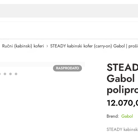
Ručni (kabinski) koferi
STEADY kabinski kofer (carry-on) Gabol | prošir
STEADY
RASPRODATO
Gabol |
polipr
12.070
Brend:
Gabol
STEADY kabinski k