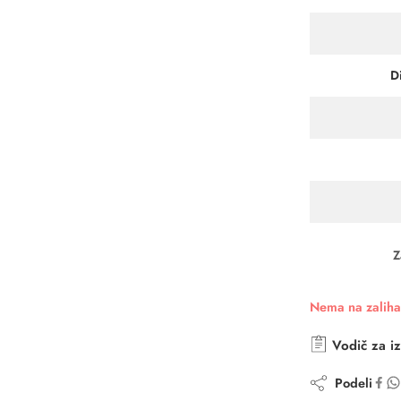
D
Z
Nema na zalih
Vodič za iz
Podeli