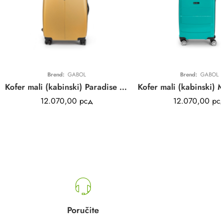
Brend:
GABOL
Brend:
GABOL
Kofer mali (kabinski) Paradise XP Gabol | narandžasti | proširivi | ABS
12.070,00
рсд
12.070,00
рс
Poručite