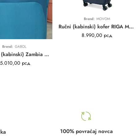
Brend:
MOVOM
Ručni (kabinski) kofer RIGA Movom | teget | ABS
8.990,00
рсд
Brend:
GABOL
Kofer mali (kabinski) Zambia Gabol | petrolej plava | poliester
15.010,00
рсд
100% povraćaj novca
uka