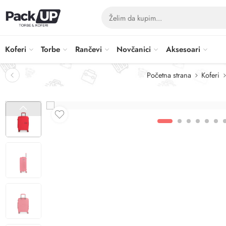
Koferi
Torbe
Rančevi
Novčanici
Aksesoari
Početna strana
Koferi