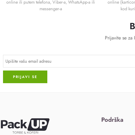
online ili putem telefona, Viber-a, WhatsApp-a ili
online (kartico
messenger-a
kod kuri
B
Prijavite se z
Podrška