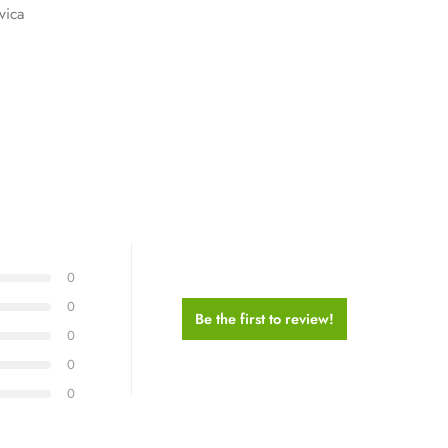
vica
0
0
Be the first to review!
0
0
0