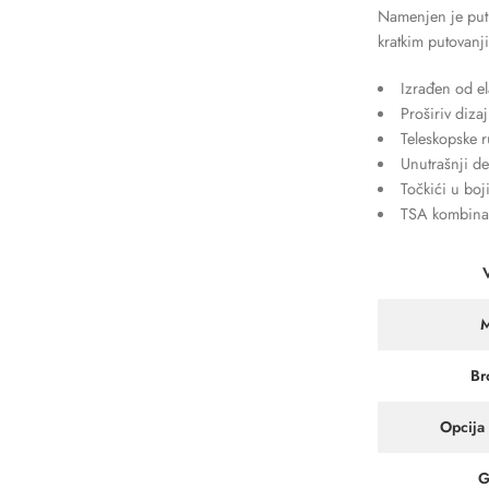
Namenjen je putn
kratkim putovanj
Izrađen od el
Proširiv diza
Teleskopske r
Unutrašnji de
Točkići u boj
TSA kombinac
M
Br
Opcija
G