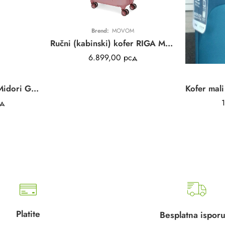
Brend:
MOVOM
Ručni (kabinski) kofer RIGA Movom | powder pink | ABS
6.899,00
рсд
Kofer mali (kabinski) Midori Gabol | tirkizni | polipropilen
д
Platite
Besplatna ispor