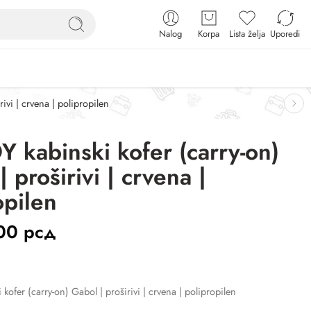
Nalog
Korpa
Lista želja
Uporedi
ivi | crvena | polipropilen
 kabinski kofer (carry-on)
 proširivi | crvena |
opilen
,00
рсд
ofer (carry-on) Gabol | proširivi | crvena | polipropilen