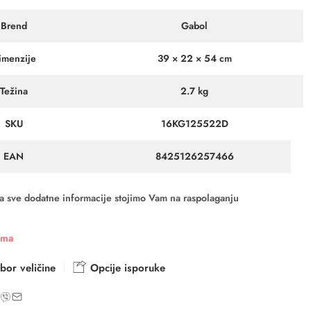
Brend
Gabol
imenzije
39 × 22 × 54 cm
Težina
2.7 kg
SKU
16KG125522D
EAN
8425126257466
a sve dodatne informacije stojimo Vam na raspolaganju
ama
bor veličine
Opcije isporuke