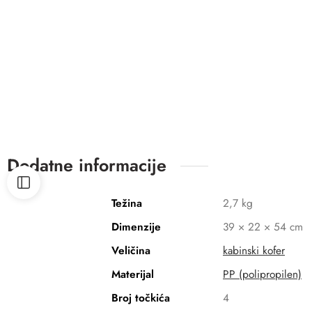
Dodatne informacije
Težina
2,7 kg
Dimenzije
39 × 22 × 54 cm
Veličina
kabinski kofer
Materijal
PP (polipropilen)
Broj točkića
4