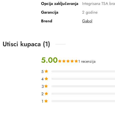
Opcija zaključavanja
Integrisana TSA bra
Garancija
2 godine
Brend
Gabol
Utisci kupaca (1)
5.00
1 recenzija
5
4
3
2
1