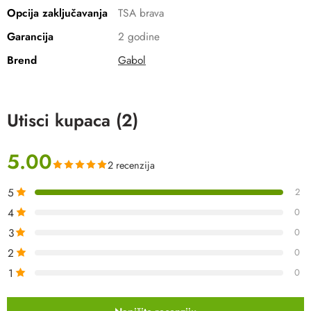
Opcija zaključavanja
TSA brava
Garancija
2 godine
Brend
Gabol
Utisci kupaca (2)
5.00
2 recenzija
5
2
4
0
3
0
2
0
1
0