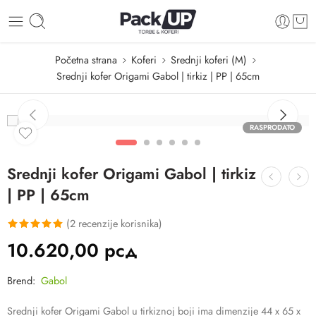
Početna strana
Koferi
Srednji koferi (M)
Srednji kofer Origami Gabol | tirkiz | PP | 65cm
RASPRODATO
Srednji kofer Origami Gabol | tirkiz
| PP | 65cm
(
2
recenzije korisnika)
Ocenjeno
2
10.620,00
рсд
5.00
od 5
na osnovu
Brend:
Gabol
ocene kupca
Srednji kofer Origami Gabol u tirkiznoj boji ima dimenzije 44 x 65 x