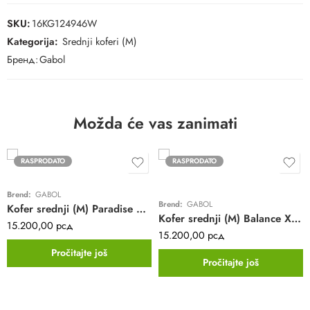
SKU:
16KG124946W
Kategorija:
Srednji koferi (M)
Бренд:
Gabol
Možda će vas zanimati
RASPRODATO
RASPRODATO
Brend:
GABOL
Brend:
GABOL
Kofer srednji (M) Paradise XP Gabol | plavi | proširivi | ABS
Kofer srednji (M) Balance XP Gabol | plavi | proširivi | ABS
15.200,00
рсд
15.200,00
рсд
Pročitajte još
Pročitajte još