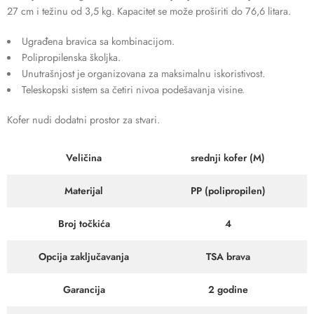
27 cm i težinu od 3,5 kg. Kapacitet se može proširiti do 76,6 litara.
Ugrađena bravica sa kombinacijom.
Polipropilenska školjka.
Unutrašnjost je organizovana za maksimalnu iskoristivost.
Teleskopski sistem sa četiri nivoa podešavanja visine.
Kofer nudi dodatni prostor za stvari.
Veličina
srednji kofer (M)
Materijal
PP (polipropilen)
Broj točkića
4
Opcija zaključavanja
TSA brava
Garancija
2 godine