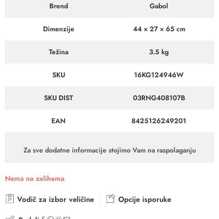
Brend
Gabol
Dimenzije
44 × 27 × 65 cm
Težina
3.5 kg
SKU
16KG124946W
SKU DIST
03RNG408107B
EAN
8425126249201
Za sve dodatne informacije stojimo Vam na raspolaganju
Nema na zalihama
Vodič za izbor veličine
Opcije isporuke