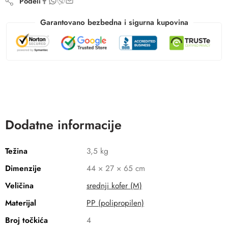
Podeli
Garantovano bezbedna i sigurna kupovina
Dodatne informacije
Težina
3,5 kg
Dimenzije
44 × 27 × 65 cm
Veličina
srednji kofer (M)
Materijal
PP (polipropilen)
Broj točkića
4