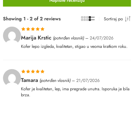
Napišite recenziju
Showing 1 - 2 of 2 reviews
Sortiraj po
Ocenjeno sa
Marija Krstic
(potvrđen vlasnik)
–
24/07/2026
5
od 5
Kofer lepo izgleda, kvalitetan, stigao u veoma kratkom roku.
Ocenjeno sa
Tamara
(potvrđen vlasnik)
–
21/07/2026
5
od 5
Kofer je kvalitetan, lep, ima pregrade unutra. Isporuka je bila
brza.