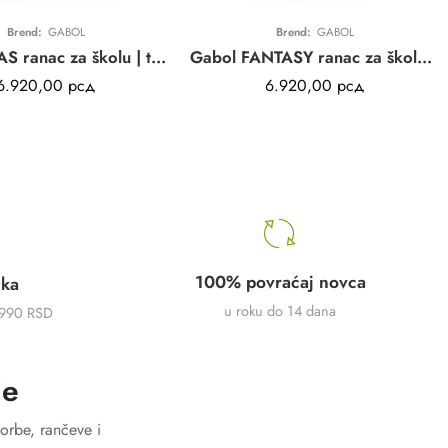
Brend:
GABOL
Brend:
GABOL
Gabol TIZAS ranac za školu | tamno plavi | 32x44x18cm | 21L
Gabol FANTASY ranac za školu | svetlo plava | 32x44x18cm | 21L
6.920,00
рсд
6.920,00
рсд
100% povraćaj novca
uka
u roku do 14 dana
5990 RSD
je
orbe, rančeve i