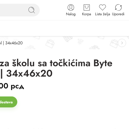
Nalog
Korpa
Lista želja
Uporedi
ol | 34x46x20
za školu sa točkićima Byte
 | 34x46x20
,00
рсд
dostava