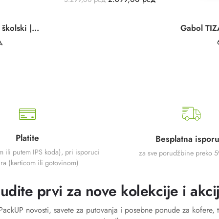
Ranac DIVINE Gabol | školski | teget | ergonomski | vodootporan | 18L
д
Platite
Besplatna ispor
m ili putem IPS koda), pri isporuci
za sve porudžbine preko 
ra (karticom ili gotovinom)
udite prvi za nove kolekcije i akci
a PackUP novosti, savete za putovanja i posebne ponude za kofere, t