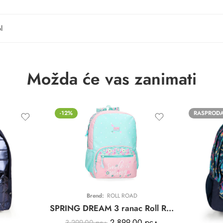
l
Možda će vas zanimati
-12%
RASPROD
Brend:
ROLL ROAD
SPRING DREAM 3 ranac Roll Road | pink | poliester
2.899,00
рсд
3.299,00
рсд