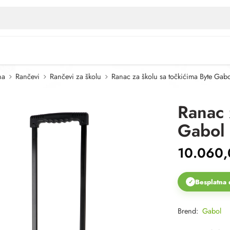
na
Rančevi
Rančevi za školu
Ranac za školu sa točkićima Byte Gab
Ranac 
Gabol
10.060
Besplatna 
✓
Brend:
Gabol