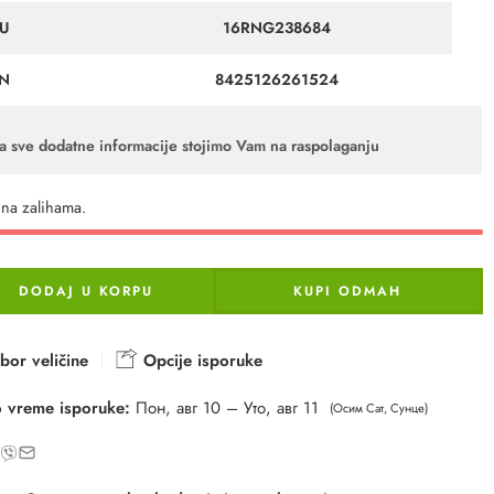
U
16RNG238684
N
8425126261524
a sve dodatne informacije stojimo Vam na raspolaganju
na zalihama.
DODAJ U KORPU
KUPI ODMAH
bor veličine
Opcije isporuke
 vreme isporuke:
Пон, авг 10 – Уто, авг 11
(Осим Сат, Сунце)