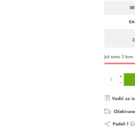
SK
EA
Z
Još samo
2
kom. 
Vodič za iz
Očekivano
Podeli