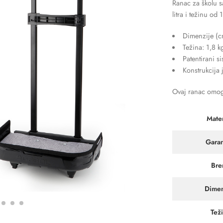
Ranac za školu 
litra i težinu od 
Dimenzije (c
Težina: 1,8 k
Patentirani s
Konstrukcija 
Ovaj ranac omogu
Mater
Garan
Bre
Dimen
Tež