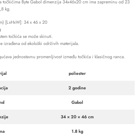
sa točkićima Byte Gabol dimenzija 34x46x20 cm ima zapreminu od 23
1,8 kg.
m) [LxHxW]: 34 x 46 x 20
g
istem točkića se može skinuti.
je izrađena od ekološki održivih materijala.
ćava jednostavnu promenljivost između točkića i klasičnog ranca.
ijal
poliester
cija
2 godine
nd
Gabol
zije
34 × 20 × 46 cm
ina
1.8 kg