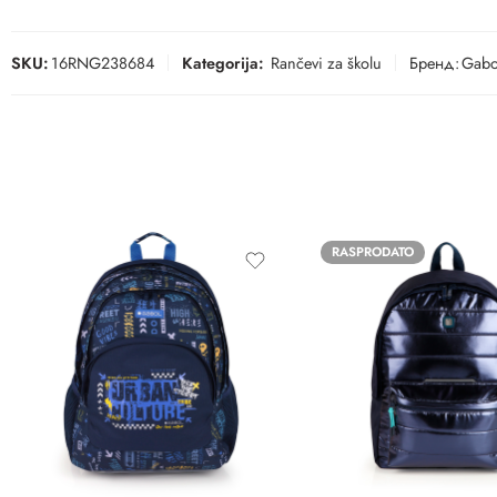
SKU:
16RNG238684
Kategorija:
Rančevi za školu
Бренд:
Gabo
RASPRODATO