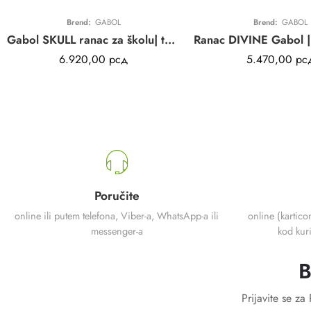
Brend:
GABOL
Brend:
GABOL
Gabol SKULL ranac za školu| tamno plavi | 32x44x18cm | 21L
6.920,00
рсд
5.470,00
рс
Poručite
online ili putem telefona, Viber-a, WhatsApp-a ili
online (kartico
messenger-a
kod kuri
B
Prijavite se z