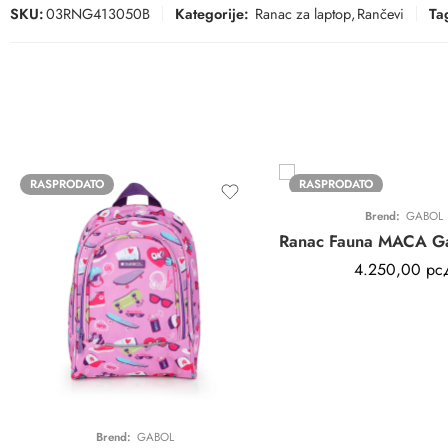
SKU:
03RNG413050B
Kategorije:
Ranac za laptop
,
Rančevi
Ta
RASPRODATO
RASPRODATO
Brend:
GABOL
4.250,00
рс
Brend:
GABOL