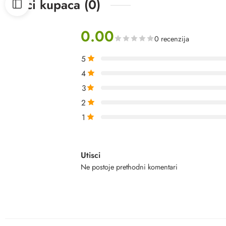
Utisci kupaca (0)
0.00
0 recenzija
5
4
3
2
1
Utisci
Ne postoje prethodni komentari