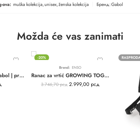
g-ova:
muška kolekcija
,
unisex
,
ženska kolekcija
Бренд:
Gabol
Možda će vas zanimati
-20%
RASPROD
Brend:
ENSO
Ranac Fauna MACA Gabol | predškolski | print | poliester | 7,5L
Ranac za vrtić GROWING TOGETHER pink ENSO
д
2.999,00
рсд
3.746,70
рсд