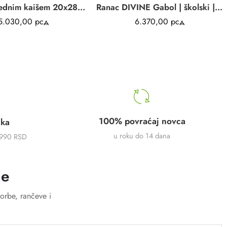
Ranac sa jednim kaišem 20x28x6 cm Dock
Ranac DIVINE Gabol | školski | teget | anatomski | vodootporan | 28L
5.030,00
рсд
6.370,00
рсд
100% povraćaj novca
uka
u roku do 14 dana
5990 RSD
je
orbe, rančeve i