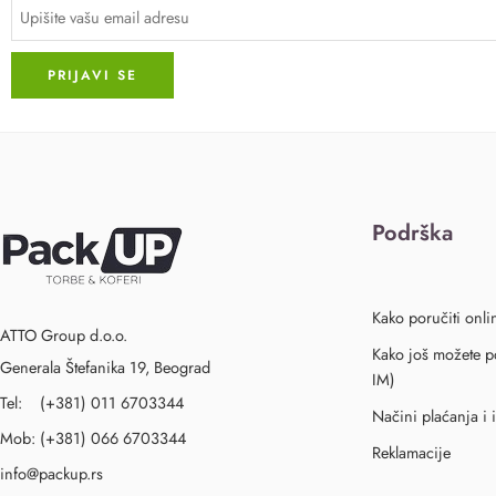
Podrška
Kako poručiti onli
ATTO Group d.o.o.
Kako još možete po
Generala Štefanika 19, Beograd
IM)
Tel: (+381) 011 6703344
Načini plaćanja i 
Mob: (+381) 066 6703344
Reklamacije
info@packup.rs