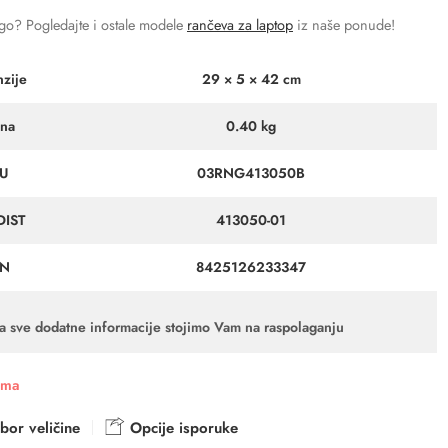
ugo? Pogledajte i ostale modele
rančeva za laptop
iz naše ponude!
zije
29 × 5 × 42 cm
ina
0.40 kg
U
03RNG413050B
DIST
413050-01
N
8425126233347
a sve dodatne informacije stojimo Vam na raspolaganju
ama
bor veličine
Opcije isporuke