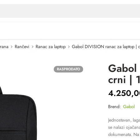
trana
Rančevi
Ranac za laptop
Gabol DIVISION ranac za laptop | cr
Gabol 
RASPRODATO
crni | 
4.250,
Brend:
Gabol
Jednostavan, lag
se nalazi ojačana
dokumenata. Na p