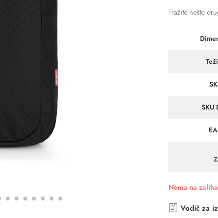
Tražite nešto dr
Dimen
Tež
SK
SKU 
EA
Z
Nema na zalih
Vodič za iz