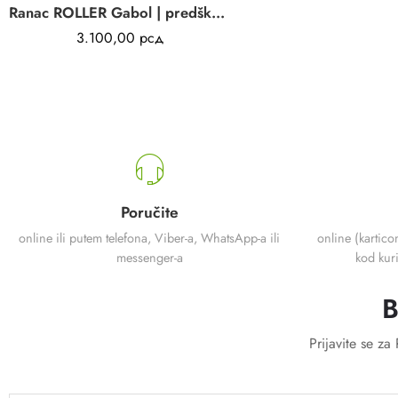
Ranac ROLLER Gabol | predškolski | rozi print skate | poliester | 7L
3.100,00
рсд
Poručite
online ili putem telefona, Viber-a, WhatsApp-a ili
online (kartico
messenger-a
kod kuri
B
Prijavite se z