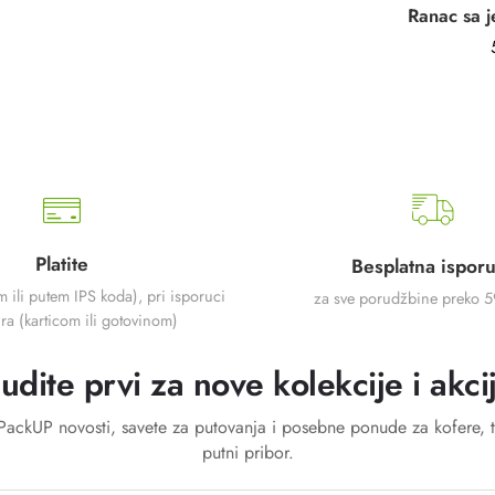
Platite
Besplatna ispor
m ili putem IPS koda), pri isporuci
za sve porudžbine preko 
ra (karticom ili gotovinom)
udite prvi za nove kolekcije i akci
a PackUP novosti, savete za putovanja i posebne ponude za kofere, t
putni pribor.