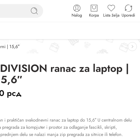
Nalog
Korpa
Lista želja
Uporedi
ni | 15,6″
DIVISION ranac za laptop |
15,6″
00
рсд
an i praktičan svakodnevni ranac za laptop do 15,6″ U centralnom delu
 pregrada za kompjuter i prostor za odlaganje fascikli, skripti,
rednjem delu se nalazi manja zip pregrada za sitnice ili telefon.