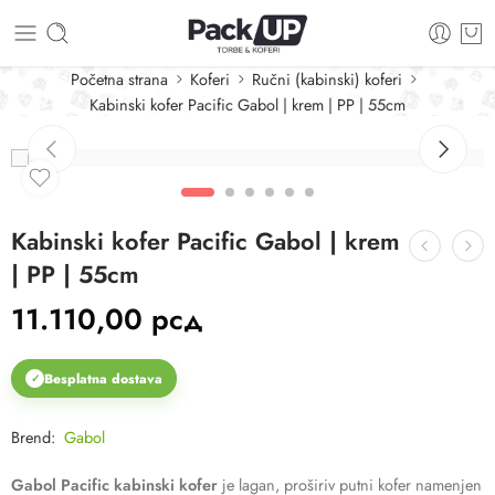
Početna strana
Koferi
Ručni (kabinski) koferi
Kabinski kofer Pacific Gabol | krem | PP | 55cm
Kabinski kofer Pacific Gabol | krem
| PP | 55cm
11.110,00
рсд
Besplatna dostava
✓
Brend:
Gabol
Gabol Pacific kabinski kofer
je lagan, proširiv putni kofer namenjen