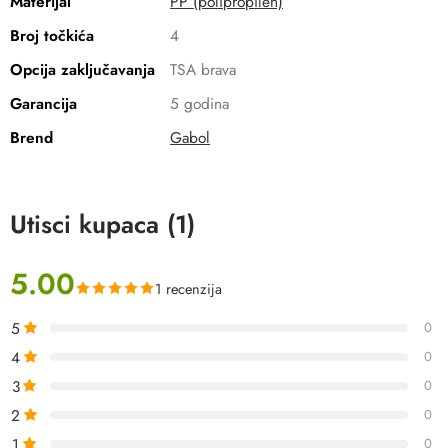
Materijal
PP (polipropilen)
Broj točkića
4
Opcija zaključavanja
TSA brava
Garancija
5 godina
Brend
Gabol
Utisci kupaca (1)
5.00
1 recenzija
5
0
4
0
3
0
2
0
1
0