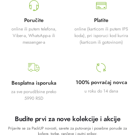
Poručite
Platite
online ili putem telefona,
online (karticom ili putem IPS
Viber-a, WhatsApp-a ili
koda), pri isporuci kod kurira
messenger-a
(karticom ili gotovinom)
100% povraćaj novca
Besplatna isporuka
u roku do 14 dana
za sve porudžbine preko
5990 RSD
Budite prvi za nove kolekcije i akcije
Prijavite se za PackUP novosti, savete za putovanja i posebne ponude za
kofere, torbe, rančeve i putni pribor.