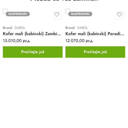
RASPRODATO
RASPRODATO
Brend:
GABOL
Brend:
GABOL
Kofer mali (kabinski) Zambia Gabol | sivi | poliester
Kofer mali (kabinski) Paradise XP Gabol | sivi | proširivi | ABS
15.010,00
рсд
12.070,00
рсд
Pročitajte još
Pročitajte još