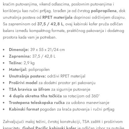
kraćim putovanjima, vikend odlascima, poslovnim putovanjima i
korišćenju kao ručni prtljag. Izrađen je od čvrstog
polipropilena
, dok
unutrašnja postava od
RPET materijala
doprinosi održivijem dizajnu.
Sa zapreminom od
37,5 / 42,8 L
, ovaj kabinski kofer pruža odličan
balans između kompaktnog formata, praktičnog pakovanja i dodatnog
prostora kada vam je potreban.
Dimenzije:
39 x 55 x 21/24 cm
Zapremina:
37,5 / 42,8 L
Težina:
2,9 kg
Materijal:
polipropilen
Unutrašnja postava:
održivi RPET materijal
Proširivi model
za dodatni prostor pri pakovanju
TSA bravica sa šifrom
za sigurnije putovanje
4 dupla okretna tiha točkića
sa rotacijom od 360°
Trostepena teleskopska ručka
za udobno manevrisanje
Kabinski format
pogodan za kraća putovanja i ručni prtljag
Zahvaljujući maloj težini, čvrstoj konstrukciji, TSA zaštiti i proširivom
kapacitetu,
Gabol Pacific kabinski kofer
je odličan izbor za putnike