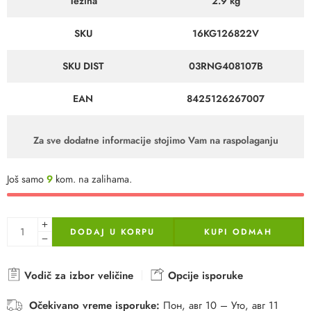
Težina
2.9 kg
SKU
16KG126822V
SKU DIST
03RNG408107B
EAN
8425126267007
Za sve dodatne informacije stojimo Vam na raspolaganju
Još samo
9
kom. na zalihama.
DODAJ U KORPU
KUPI ODMAH
Vodič za izbor veličine
Opcije isporuke
Očekivano vreme isporuke:
Пон, авг 10 – Уто, авг 11