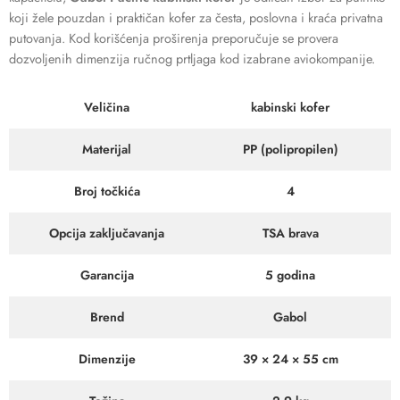
koji žele pouzdan i praktičan kofer za česta, poslovna i kraća privatna
putovanja. Kod korišćenja proširenja preporučuje se provera
dozvoljenih dimenzija ručnog prtljaga kod izabrane aviokompanije.
Veličina
kabinski kofer
Materijal
PP (polipropilen)
Broj točkića
4
Opcija zaključavanja
TSA brava
Garancija
5 godina
Brend
Gabol
Dimenzije
39 × 24 × 55 cm