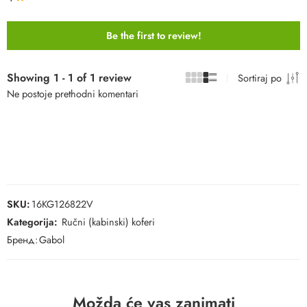
Be the first to review!
Showing 1 - 1 of 1 review
Sortiraj po
Ne postoje prethodni komentari
SKU:
16KG126822V
Kategorija:
Ručni (kabinski) koferi
Бренд:
Gabol
Možda će vas zanimati