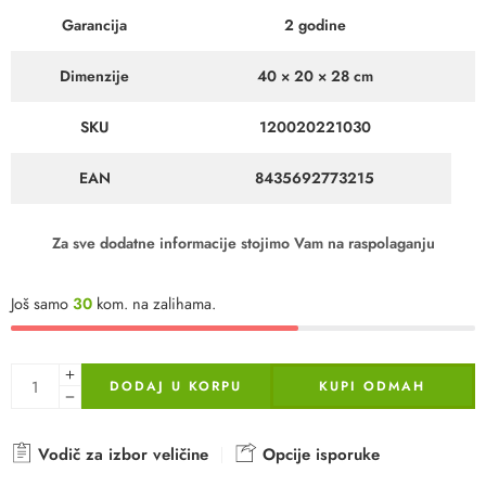
Garancija
2 godine
Dimenzije
40 × 20 × 28 cm
SKU
120020221030
EAN
8435692773215
Za sve dodatne informacije stojimo Vam na raspolaganju
Još samo
30
kom. na zalihama.
DODAJ U KORPU
KUPI ODMAH
Vodič za izbor veličine
Opcije isporuke