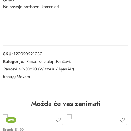
Ne postoje prethodni komentari
SKU:
120020221030
Kategorije:
Ranac za laptop
,
Rančevi
,
Rančevi 40x30x20 (WizzAir / RyanAir)
Бренд:
Movom
Možda će vas zanimati
-20%
Brend:
ENSO