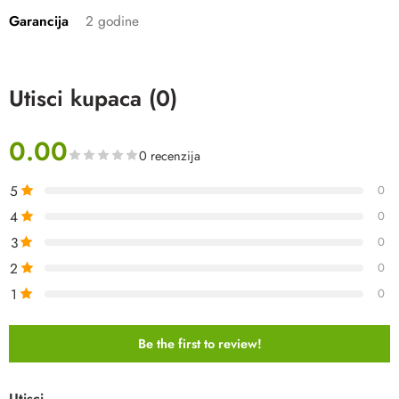
Garancija
2 godine
Utisci kupaca (0)
0.00
0 recenzija
5
0
4
0
3
0
2
0
1
0
Be the first to review!
Utisci