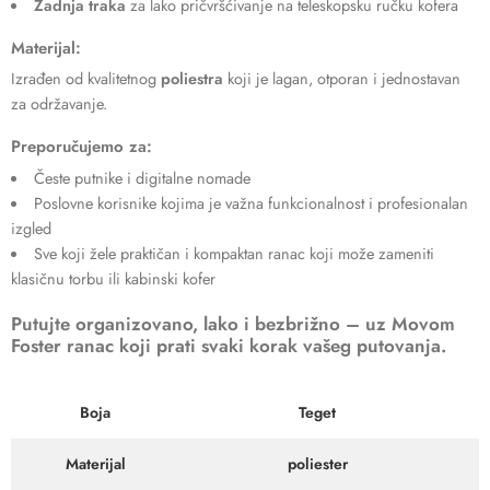
Zadnja traka
za lako pričvršćivanje na teleskopsku ručku kofera
Materijal:
Izrađen od kvalitetnog
poliestra
koji je lagan, otporan i jednostavan
za održavanje.
Preporučujemo za:
Česte putnike i digitalne nomade
Poslovne korisnike kojima je važna funkcionalnost i profesionalan
izgled
Sve koji žele praktičan i kompaktan ranac koji može zameniti
klasičnu torbu ili kabinski kofer
Putujte organizovano, lako i bezbrižno – uz Movom
Foster ranac koji prati svaki korak vašeg putovanja.
Boja
Teget
Materijal
poliester