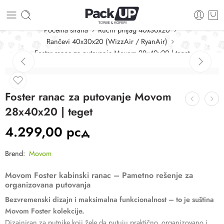
Početna strana
Ručni prtljag 40x30x20
Rančevi 40x30x20 (WizzAir / RyanAir)
Foster ranac za putovanje Movom 28x40x20 | teget
Foster ranac za putovanje Movom
28x40x20 | teget
4.299,00
рсд
Brend:
Movom
Movom Foster kabinski ranac – Pametno rešenje za
organizovana putovanja
Bezvremenski dizajn i maksimalna funkcionalnost – to je suština
Movom Foster kolekcije.
Dizajniran za putnike koji žele da putuju praktično, organizovano i