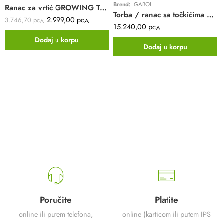
Brend:
GABOL
Ranac za vrtić GROWING TOGETHER pink ENSO
Torba / ranac sa točkićima PILOTOS Gabol | crna | pilot | 22L
2.999,00
рсд
3.746,70
рсд
15.240,00
рсд
Dodaj u korpu
Dodaj u korpu
Poručite
Platite
online ili putem telefona,
online (karticom ili putem IPS