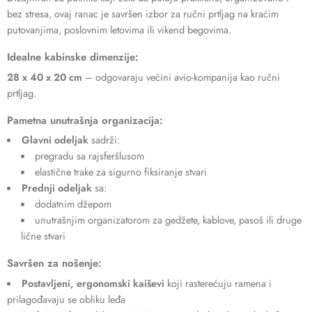
bez stresa, ovaj ranac je savršen izbor za ručni prtljag na kraćim
putovanjima, poslovnim letovima ili vikend begovima.
Idealne kabinske dimenzije:
28 x 40 x 20 cm
– odgovaraju većini avio-kompanija kao ručni
prtljag.
Pametna unutrašnja organizacija:
Glavni odeljak
sadrži:
pregradu sa rajsferšlusom
elastične trake za sigurno fiksiranje stvari
Prednji odeljak
sa:
dodatnim džepom
unutrašnjim organizatorom za gedžete, kablove, pasoš ili druge
lične stvari
Savršen za nošenje:
Postavljeni, ergonomski kaiševi
koji rasterećuju ramena i
prilagođavaju se obliku leđa