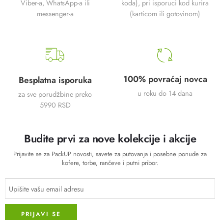
Viber-a, WhatsApp-a ili
koda), pri isporuci kod kurira
messenger-a
(karticom ili gotovinom)
100% povraćaj novca
Besplatna isporuka
u roku do 14 dana
za sve porudžbine preko
5990 RSD
Budite prvi za nove kolekcije i akcije
Prijavite se za PackUP novosti, savete za putovanja i posebne ponude za
kofere, torbe, rančeve i putni pribor.