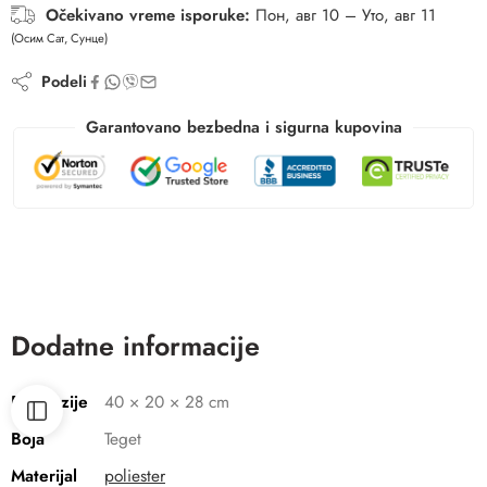
Očekivano vreme isporuke:
Пон, авг 10 – Уто, авг 11
(Осим Сат, Сунце)
Podeli
Garantovano bezbedna i sigurna kupovina
Dodatne informacije
Dimenzije
40 × 20 × 28 cm
Boja
Teget
Materijal
poliester