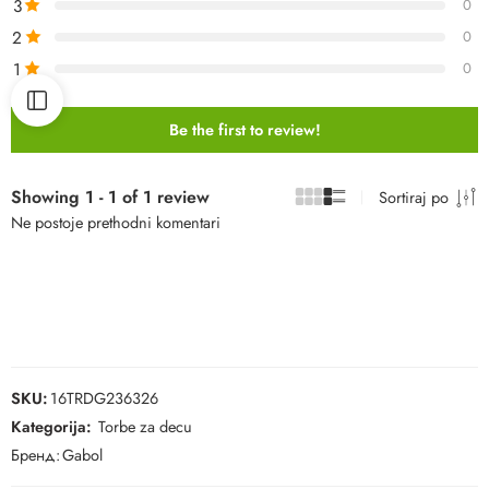
3
0
2
0
1
0
Be the first to review!
Showing 1 - 1 of 1 review
Sortiraj po
Ne postoje prethodni komentari
SKU:
16TRDG236326
Kategorija:
Torbe za decu
Бренд:
Gabol