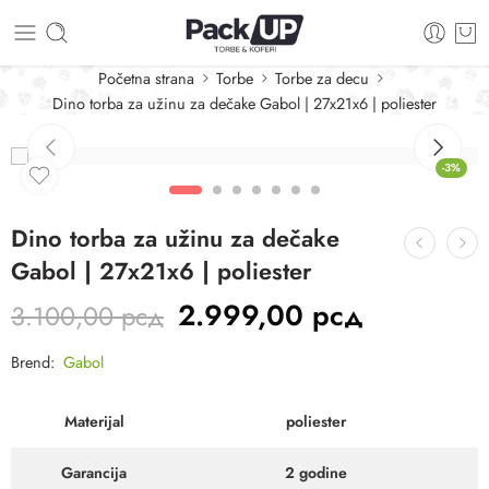
Početna strana
Torbe
Torbe za decu
Dino torba za užinu za dečake Gabol | 27x21x6 | poliester
-3%
Dino torba za užinu za dečake
Gabol | 27x21x6 | poliester
2.999,00
рсд
3.100,00
рсд
Brend:
Gabol
Materijal
poliester
Garancija
2 godine