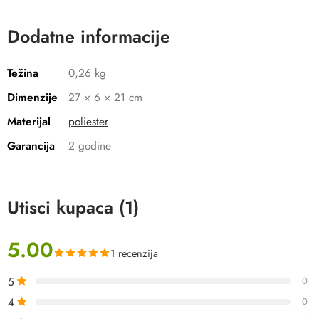
Dodatne informacije
Težina
0,26 kg
Dimenzije
27 × 6 × 21 cm
Materijal
poliester
Garancija
2 godine
Utisci kupaca (1)
5.00
1 recenzija
5
0
4
0