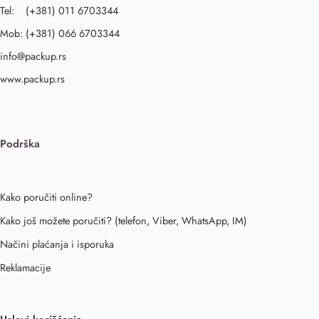
Tel: (+381) 011 6703344
Mob: (+381) 066 6703344
info@packup.rs
www.packup.rs
Podrška
Kako poručiti online?
Kako još možete poručiti? (telefon, Viber, WhatsApp, IM)
Načini plaćanja i isporuka
Reklamacije