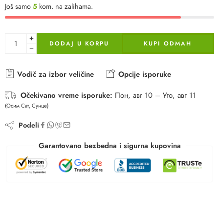
Još samo
5
kom. na zalihama.
DODAJ U KORPU
KUPI ODMAH
Vodič za izbor veličine
Opcije isporuke
Očekivano vreme isporuke:
Пон, авг 10 – Уто, авг 11
(Осим Сат, Сунце)
Podeli
Garantovano bezbedna i sigurna kupovina