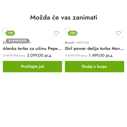
Možda će vas zanimati
-11%
-12%
RASPRODATO
Brend:
PEPE JEANS
Brend:
MOVOM
Alenka torba za užinu Pepe Jeans | teget | 25x19x15
Girl power dečija torba Movom | plava
3.099,00
рсд
1.499,00
рсд
3.499,00
рсд
1.699,00
рсд
Pročitajte još
Dodaj u korpu