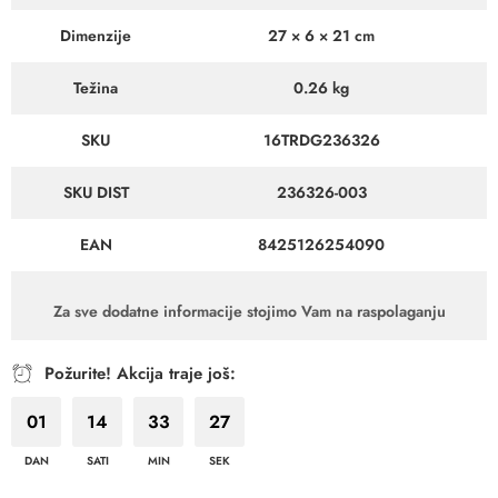
Dimenzije
27 × 6 × 21 cm
Težina
0.26 kg
SKU
16TRDG236326
SKU DIST
236326-003
EAN
8425126254090
Za sve dodatne informacije stojimo Vam na raspolaganju
Požurite! Akcija traje još:
01
14
33
27
DAN
SATI
MIN
SEK