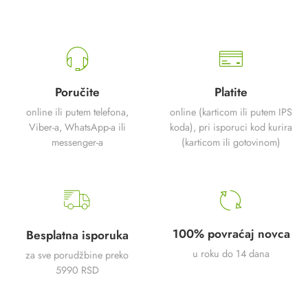
Poručite
Platite
online ili putem telefona,
online (karticom ili putem IPS
Viber-a, WhatsApp-a ili
koda), pri isporuci kod kurira
messenger-a
(karticom ili gotovinom)
100% povraćaj novca
Besplatna isporuka
u roku do 14 dana
za sve porudžbine preko
5990 RSD