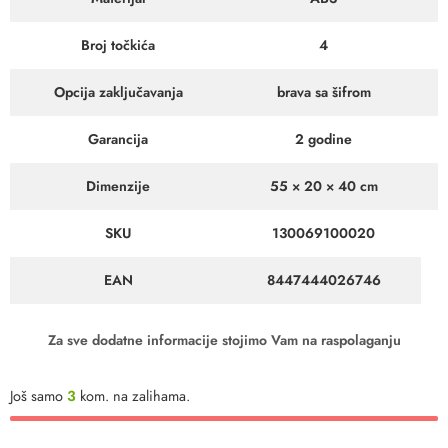
Broj točkića
4
Opcija zaključavanja
brava sa šifrom
Garancija
2 godine
Dimenzije
55 × 20 × 40 cm
SKU
130069100020
EAN
8447444026746
Za sve dodatne informacije stojimo Vam na raspolaganju
Još samo
3
kom. na zalihama.