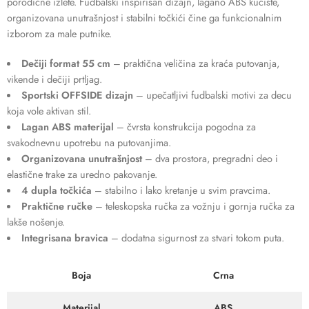
porodične izlete. Fudbalski inspirisan dizajn, lagano ABS kućište,
organizovana unutrašnjost i stabilni točkići čine ga funkcionalnim
izborom za male putnike.
Dečiji format 55 cm
– praktična veličina za kraća putovanja,
vikende i dečiji prtljag.
Sportski OFFSIDE dizajn
– upečatljivi fudbalski motivi za decu
koja vole aktivan stil.
Lagan ABS materijal
– čvrsta konstrukcija pogodna za
svakodnevnu upotrebu na putovanjima.
Organizovana unutrašnjost
– dva prostora, pregradni deo i
elastične trake za uredno pakovanje.
4 dupla točkića
– stabilno i lako kretanje u svim pravcima.
Praktične ručke
– teleskopska ručka za vožnju i gornja ručka za
lakše nošenje.
Integrisana bravica
– dodatna sigurnost za stvari tokom puta.
Boja
Crna
Materijal
ABS