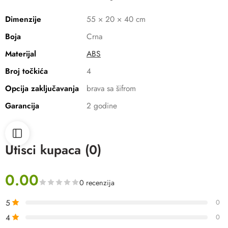
Dimenzije
55 × 20 × 40 cm
Boja
Crna
Materijal
ABS
Broj točkića
4
Opcija zaključavanja
brava sa šifrom
Garancija
2 godine
Utisci kupaca (0)
0.00
0 recenzija
5
0
4
0