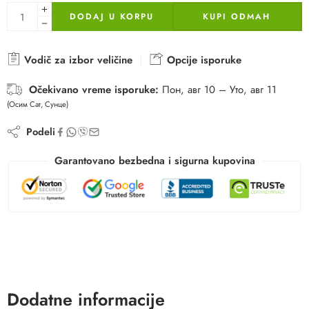
DODAJ U KORPU
KUPI ODMAH
Vodič za izbor veličine
Opcije isporuke
Očekivano vreme isporuke:
Пон, авг 10 – Уто, авг 11
(Осим Сат, Сунце)
Podeli
Garantovano bezbedna i sigurna kupovina
Dodatne informacije