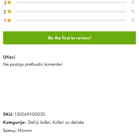
3
0
2
0
1
0
Be the first to review!
Utisci
Ne postoje prethodni komentari
SKU:
130069100020
Kategorije:
Dečiji koferi
,
Koferi za dečake
Бренд:
Movom