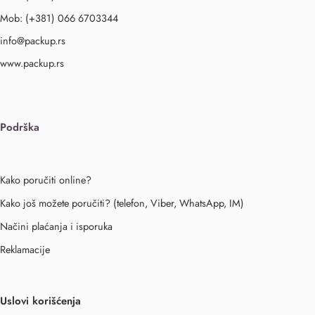
Mob: (+381) 066 6703344
info@packup.rs
www.packup.rs
Podrška
Kako poručiti online?
Kako još možete poručiti? (telefon, Viber, WhatsApp, IM)
Načini plaćanja i isporuka
Reklamacije
Uslovi korišćenja