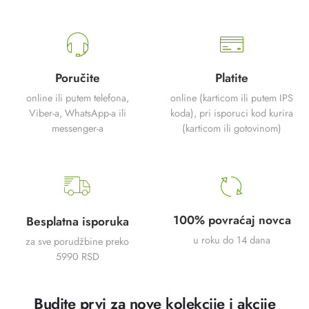
Poručite
Platite
online ili putem telefona,
online (karticom ili putem IPS
Viber-a, WhatsApp-a ili
koda), pri isporuci kod kurira
messenger-a
(karticom ili gotovinom)
100% povraćaj novca
Besplatna isporuka
u roku do 14 dana
za sve porudžbine preko
5990 RSD
Budite prvi za nove kolekcije i akcije