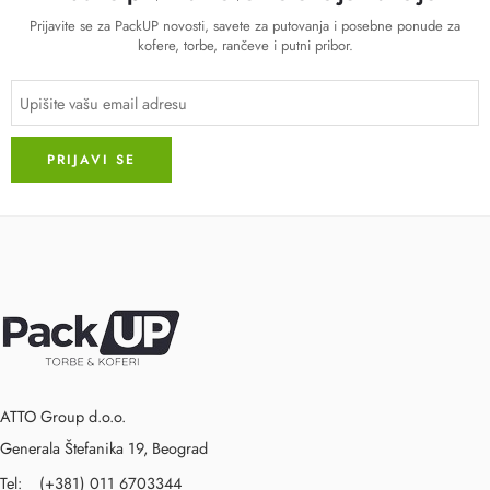
Prijavite se za PackUP novosti, savete za putovanja i posebne ponude za
kofere, torbe, rančeve i putni pribor.
ATTO Group d.o.o.
Generala Štefanika 19, Beograd
Tel: (+381) 011 6703344