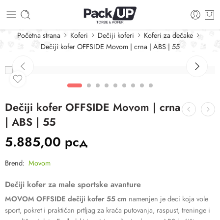
Početna strana
Koferi
Dečiji koferi
Koferi za dečake
Dečiji kofer OFFSIDE Movom | crna | ABS | 55
Dečiji kofer OFFSIDE Movom | crna
| ABS | 55
5.885,00
рсд
Brend:
Movom
Dečiji kofer za male sportske avanture
MOVOM OFFSIDE dečiji kofer 55 cm
namenjen je deci koja vole
sport, pokret i praktičan prtljag za kraća putovanja, raspust, treninge i