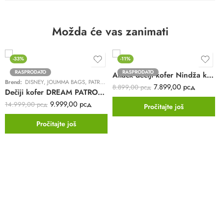
Možda će vas zanimati
-33%
-11%
RASPRODATO
RASPRODATO
Attack dečiji kofer Nindža kornjače | bela
Brend:
DISNEY
,
JOUMMA BAGS
,
PATROLNE ŠAPE
7.899,00
рсд
8.899,00
рсд
Dečiji kofer DREAM PATROL PATROLNE ŠAPE | tirkizni | 4 točkića | ABS
9.999,00
рсд
14.999,00
рсд
Pročitajte još
Pročitajte još