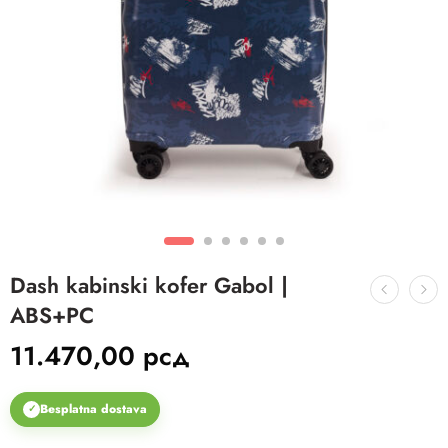
Dash kabinski kofer Gabol |
ABS+PC
11.470,00
рсд
Besplatna dostava
✓