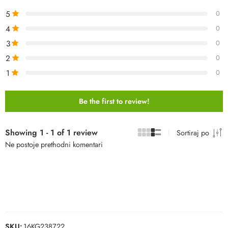
5
0
4
0
3
0
2
0
1
0
Be the first to review!
Showing 1 - 1 of 1 review
Sortiraj po
Ne postoje prethodni komentari
SKU:
16KG238722