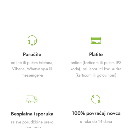
Poručite
Platite
online ili putem telefona,
online (karticom ili putem IPS
Viber-a, WhatsApp-a ili
koda), pri isporuci kod kurira
messenger-a
(karticom ili gotovinom)
100% povraćaj novca
Besplatna isporuka
u roku do 14 dana
za sve porudžbine preko