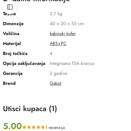
Težina
2,7 kg
Dimenzije
40 × 20 × 55 cm
Veličina
kabinski kofer
Materijal
ABS+PC
Broj točkića
4
Opcija zaključavanja
Integrisana TSA bravica
Garancija
2 godine
Brend
Gabol
Utisci kupaca (1)
5.00
1 recenzija