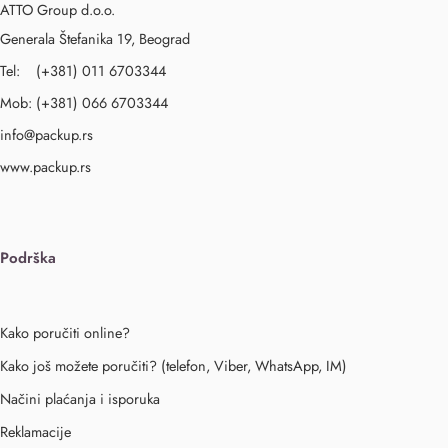
ATTO Group d.o.o.
Generala Štefanika 19, Beograd
Tel: (+381) 011 6703344
Mob: (+381) 066 6703344
info@packup.rs
www.packup.rs
Podrška
Kako poručiti online?
Kako još možete poručiti? (telefon, Viber, WhatsApp, IM)
Načini plaćanja i isporuka
Reklamacije