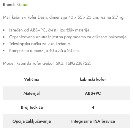
Brend:
Gabol
Mali kabinski kofer Dash, dimenzija 40 x 55 x 20 cm, težina 2,7 kg.
Izrađen od ABS+PC, čvrst i izdržljiv materijal.
Organizovana unutrašnjost sa pregradama za efikasno pakovanje.
Teleskopska ručka za lako kretanje.
Kompaktne dimenzije 40 x 55 x 20 cm.
Model: kabinski kofer Gabol, SKU: 16KG238722.
Veličina
kabinski kofer
Materijal
ABS+PC
Broj točkića
4
Opcija zaključavanja
Integrisana TSA bravica