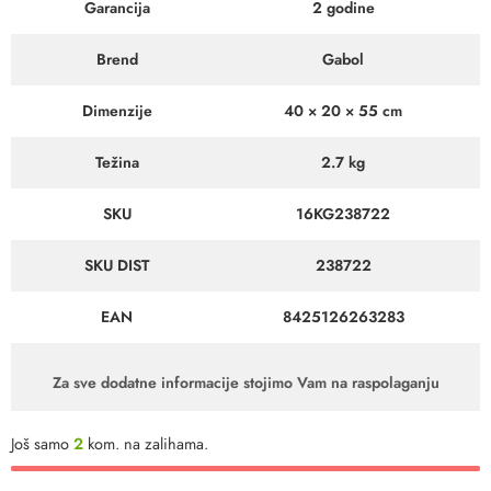
Garancija
2 godine
Brend
Gabol
Dimenzije
40 × 20 × 55 cm
Težina
2.7 kg
SKU
16KG238722
SKU DIST
238722
EAN
8425126263283
Za sve dodatne informacije stojimo Vam na raspolaganju
Još samo
2
kom. na zalihama.