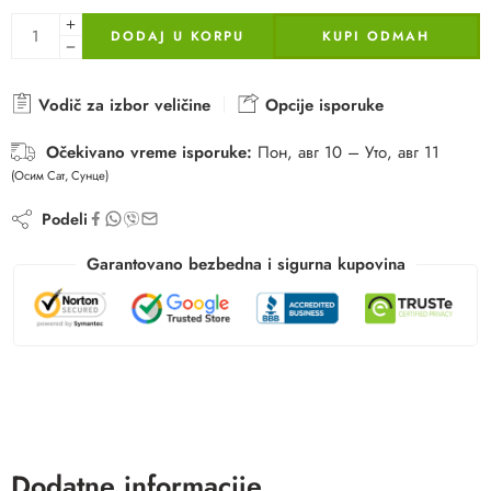
DODAJ U KORPU
KUPI ODMAH
Vodič za izbor veličine
Opcije isporuke
Očekivano vreme isporuke:
Пон, авг 10 – Уто, авг 11
(Осим Сат, Сунце)
Podeli
Garantovano bezbedna i sigurna kupovina
Dodatne informacije