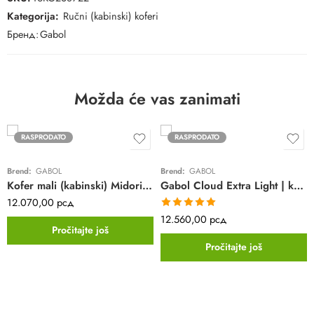
Kategorija:
Ručni (kabinski) koferi
Бренд:
Gabol
Možda će vas zanimati
RASPRODATO
RASPRODATO
Brend:
GABOL
Brend:
GABOL
Kofer mali (kabinski) Midori Gabol | sivi | polipropilen
Gabol Cloud Extra Light | kabinski kofer | crni | 4 točkića | platneni
12.070,00
рсд
Ocenjeno sa
12.560,00
рсд
5.00
od 5
Pročitajte još
Pročitajte još