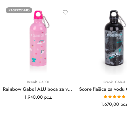
RASPRODATO
Brend:
GABOL
Brend:
GABOL
Rainbow Gabol ALU boca za vodu | svetlo plava | 500 ml
1.940,00
рсд
Ocenjeno sa
1.670,00
рс
5.00
od 5