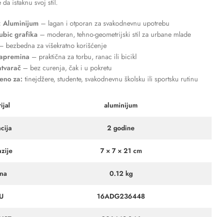
da istaknu svoj stil.
: Aluminijum
– lagan i otporan za svakodnevnu upotrebu
ubic grafika
– moderan, tehno-geometrijski stil za urbane mlade
 bezbedna za višekratno korišćenje
zapremina
– praktična za torbu, ranac ili bicikl
atvarač
– bez curenja, čak i u pokretu
eno za:
tinejdžere, studente, svakodnevnu školsku ili sportsku rutinu
ijal
aluminijum
cija
2 godine
zije
7 × 7 × 21 cm
ina
0.12 kg
U
16ADG236448