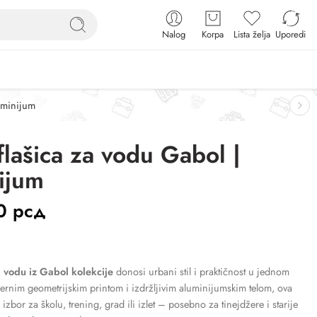
Nalog
Korpa
Lista želja
Uporedi
uminijum
flašica za vodu Gabol |
ijum
00
рсд
a vodu iz Gabol kolekcije
donosi urbani stil i praktičnost u jednom
nim geometrijskim printom i izdržljivim aluminijumskim telom, ova
n izbor za školu, trening, grad ili izlet – posebno za tinejdžere i starije