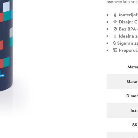
osnovce koji vole 
🧴
Materijal
🔷
Dizajn: C
🚫
Bez BPA
–
💧
Idealna 
🔒
Siguran z
🎒
Preporuč
Mater
Garan
Dimen
Tež
SK