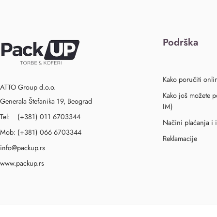
Podrška
Kako poručiti onli
ATTO Group d.o.o.
Kako još možete po
Generala Štefanika 19, Beograd
IM)
Tel: (+381) 011 6703344
Načini plaćanja i 
Mob: (+381) 066 6703344
Reklamacije
info@packup.rs
www.packup.rs