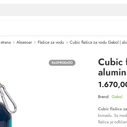
 strana
Aksesoar
Flašice za vodu
Cubic flašica za vodu Gabol | al
Cubic 
RASPRODATO
alumin
1.670,
Brend:
Gabol
Cubic flašica z
komadu. Sa moder
flašica je odliča