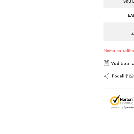
SKU 
EA
Z
Nema na zalih
Vodič za iz
Podeli