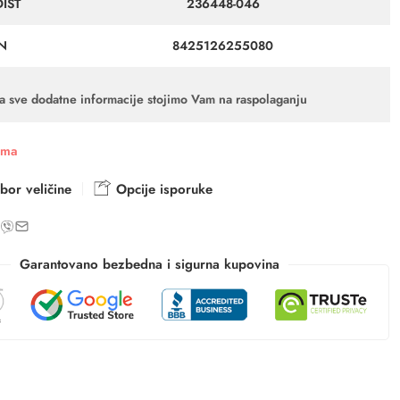
DIST
236448-046
N
8425126255080
a sve dodatne informacije stojimo Vam na raspolaganju
ama
bor veličine
Opcije isporuke
Garantovano bezbedna i sigurna kupovina