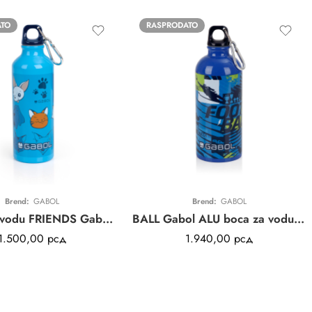
ATO
RASPRODATO
Brend:
GABOL
Brend:
GABOL
Flašica za vodu FRIENDS Gabol | 500ml | zakačka | BPA free
BALL Gabol ALU boca za vodu | plava | 600 ml
1.500,00
рсд
1.940,00
рсд