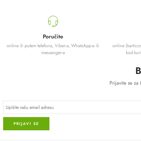
Poručite
online ili putem telefona, Viber-a, WhatsApp-a ili
online (kartico
messenger-a
kod kuri
B
Prijavite se z