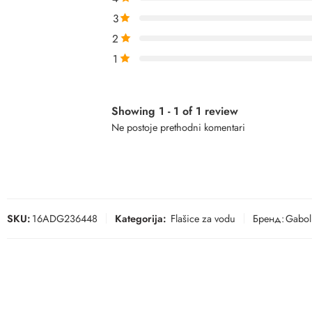
3
2
1
Showing 1 - 1 of 1 review
Ne postoje prethodni komentari
SKU:
16ADG236448
Kategorija:
Flašice za vodu
Бренд:
Gabol