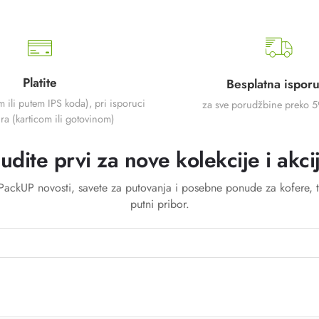
Platite
Besplatna ispor
m ili putem IPS koda), pri isporuci
za sve porudžbine preko 
ra (karticom ili gotovinom)
udite prvi za nove kolekcije i akci
a PackUP novosti, savete za putovanja i posebne ponude za kofere, t
putni pribor.