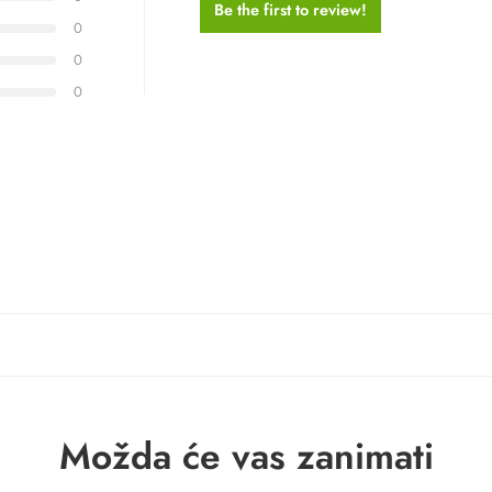
Be the first to review!
0
0
0
Možda će vas zanimati