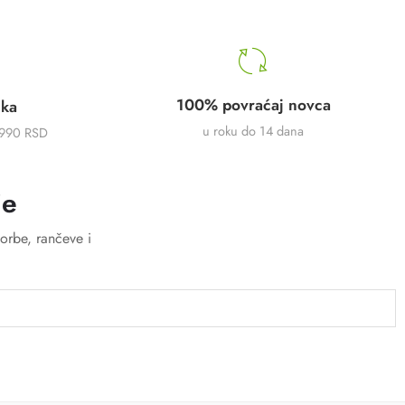
100% povraćaj novca
uka
u roku do 14 dana
5990 RSD
je
orbe, rančeve i