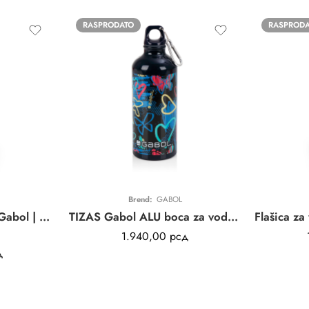
RASPRODATO
RASPROD
Brend:
GABOL
Score flašica za vodu Gabol | aluminijum
TIZAS Gabol ALU boca za vodu | tamno plava | 600 ml
1.940,00
рсд
д