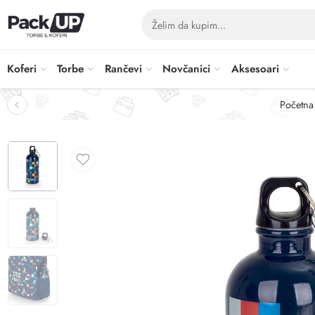
Koferi
Torbe
Rančevi
Novčanici
Aksesoari
Početna