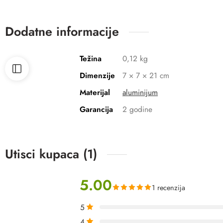
Dodatne informacije
Težina
0,12 kg
Dimenzije
7 × 7 × 21 cm
Materijal
aluminijum
Garancija
2 godine
Utisci kupaca (1)
5.00
1 recenzija
5
4