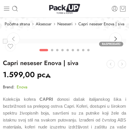
Početna strana
Aksesoar
Neseseri
Capri neseser Enova | siva
RASPRODATO
Capri neseser Enova | siva
1.599,00
рсд
Brend:
Enova
Kolekcija kofera
CAPRI
donosi dašak italijanskog šika i
bezbrižnosti sa prelepog ostrva Capri. Koferi, dostupni u širokom
spektru živopisnih boja, savršeni su za putnike koji žele da
istaknu svoj stil na svakom putovanju. Izrađeni od čvrstog ABS
materijala, koferi nude izuzetnu izdržljivost i zaštitu za vaše