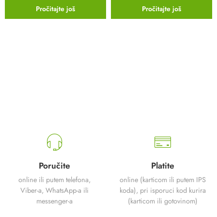
Pročitajte još
Pročitajte još
Poručite
Platite
online ili putem telefona,
online (karticom ili putem IPS
Viber-a, WhatsApp-a ili
koda), pri isporuci kod kurira
messenger-a
(karticom ili gotovinom)