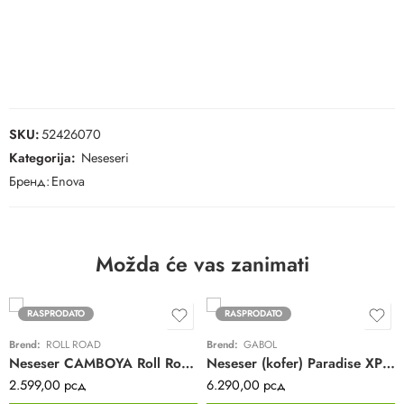
SKU:
52426070
Kategorija:
Neseseri
Бренд:
Enova
Možda će vas zanimati
RASPRODATO
RASPRODATO
Brend:
ROLL ROAD
Brend:
GABOL
Neseser CAMBOYA Roll Road | tirkizni | ABS
Neseser (kofer) Paradise XP Gabol | zeleni | ABS
2.599,00
рсд
6.290,00
рсд