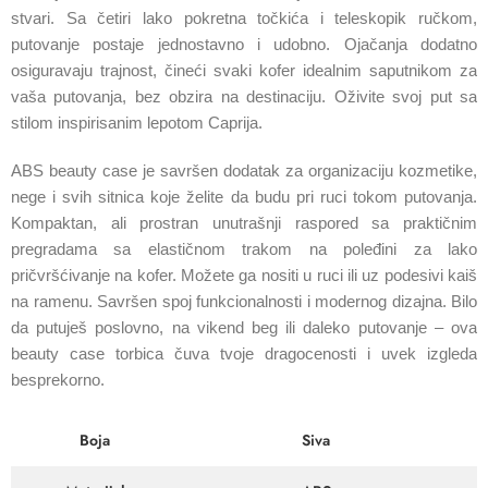
stvari. Sa četiri lako pokretna točkića i teleskopik ručkom,
putovanje postaje jednostavno i udobno. Ojačanja dodatno
osiguravaju trajnost, čineći svaki kofer idealnim saputnikom za
vaša putovanja, bez obzira na destinaciju. Oživite svoj put sa
stilom inspirisanim lepotom Caprija.
ABS beauty case je savršen dodatak za organizaciju kozmetike,
nege i svih sitnica koje želite da budu pri ruci tokom putovanja.
Kompaktan, ali prostran unutrašnji raspored sa praktičnim
pregradama sa elastičnom trakom na poleđini za lako
pričvršćivanje na kofer. Možete ga nositi u ruci ili uz podesivi kaiš
na ramenu. Savršen spoj funkcionalnosti i modernog dizajna. Bilo
da putuješ poslovno, na vikend beg ili daleko putovanje – ova
beauty case torbica čuva tvoje dragocenosti i uvek izgleda
besprekorno.
Boja
Siva