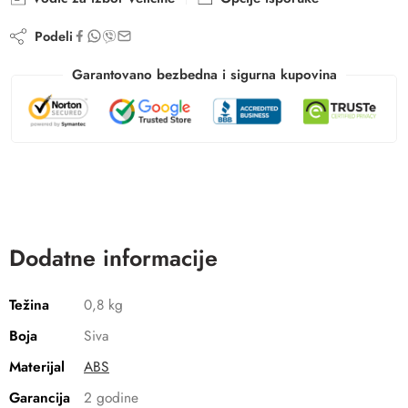
Podeli
Garantovano bezbedna i sigurna kupovina
Dodatne informacije
Težina
0,8 kg
Boja
Siva
Materijal
ABS
Garancija
2 godine