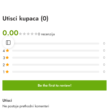
Utisci kupaca (0)
0.00
0 recenzija
5
0
4
0
3
0
2
0
1
0
Be the first to review!
Utisci
Ne postoje prethodni komentari