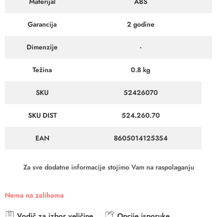
Materijal
ABS
Garancija
2 godine
Dimenzije
-
Težina
0.8 kg
SKU
52426070
SKU DIST
524.260.70
EAN
8605014125354
Za sve dodatne informacije stojimo Vam na raspolaganju
Nema na zalihama
Vodič za izbor veličine
Opcije isporuke