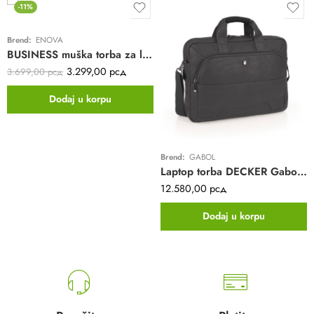
-11%
Brend:
ENOVA
BUSINESS muška torba za laptop 40x30x13 Enova | crna | poliester
3.299,00
рсд
3.699,00
рсд
Dodaj u korpu
Brend:
GABOL
Laptop torba DECKER Gabol | siva | business | eko koža | 15,6″
12.580,00
рсд
Dodaj u korpu