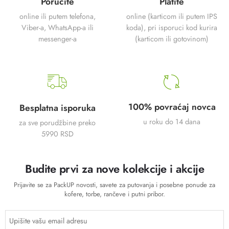
Poručite
Platite
online ili putem telefona,
online (karticom ili putem IPS
Viber-a, WhatsApp-a ili
koda), pri isporuci kod kurira
messenger-a
(karticom ili gotovinom)
100% povraćaj novca
Besplatna isporuka
u roku do 14 dana
za sve porudžbine preko
5990 RSD
Budite prvi za nove kolekcije i akcije
Prijavite se za PackUP novosti, savete za putovanja i posebne ponude za
kofere, torbe, rančeve i putni pribor.