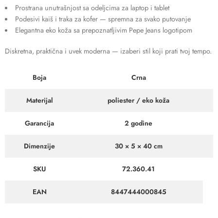
Prostrana unutrašnjost sa odeljcima za laptop i tablet
Podesivi kaiš i traka za kofer — spremna za svako putovanje
Elegantna eko koža sa prepoznatljivim Pepe Jeans logotipom
Diskretna, praktična i uvek moderna — izaberi stil koji prati tvoj tempo.
Boja
Crna
Materijal
poliester / eko koža
Garancija
2 godine
Dimenzije
30 × 5 × 40 cm
SKU
72.360.41
EAN
8447444000845