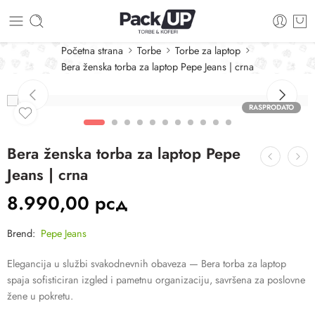
Početna strana
Torbe
Torbe za laptop
Bera ženska torba za laptop Pepe Jeans | crna
RASPRODATO
Bera ženska torba za laptop Pepe
Jeans | crna
8.990,00
рсд
Brend:
Pepe Jeans
Elegancija u službi svakodnevnih obaveza — Bera torba za laptop
spaja sofisticiran izgled i pametnu organizaciju, savršena za poslovne
žene u pokretu.