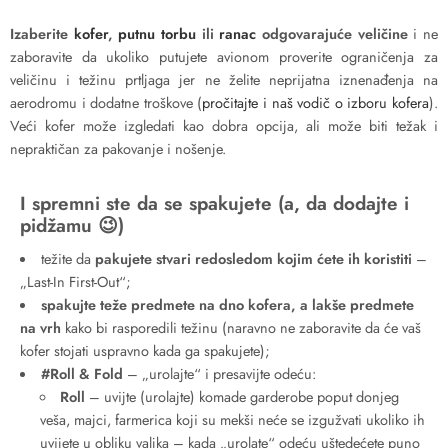
Izaberite
kofer
,
putnu torbu
ili
ranac
odgovarajuće veličine
i ne
zaboravite da ukoliko putujete avionom proverite ograničenja za
veličinu i težinu prtljaga jer ne želite neprijatna iznenađenja na
aerodromu i dodatne troškove (
pročitajte i naš vodič o izboru kofera
).
Veći kofer može izgledati kao dobra opcija, ali može biti težak i
nepraktičan za pakovanje i nošenje.
I spremni ste da se spakujete (a, da dodajte i
pidžamu 😉)
težite da
pakujete stvari redosledom kojim ćete ih koristiti
–
„Last-In First-Out“;
spakujte teže predmete na dno kofera, a lakše predmete
na vrh
kako bi rasporedili težinu (naravno ne zaboravite da će vaš
kofer stojati uspravno kada ga spakujete);
#Roll & Fold
– „urolajte“ i presavijte odeću:
Roll
– uvijte (urolajte) komade garderobe poput donjeg
veša, majci, farmerica koji su mekši neće se izgužvati ukoliko ih
uvijete u obliku valjka – kada „urolate“ odeću uštedećete puno