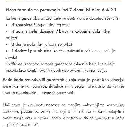
Naša formula za putovanja (od 7 dana) bi bila:
6-4-2-1
Izaberite garderobu u kojoj ćete putovati a onda dodatno spakujte:
6 kompleta
čarapa i donjeg veša
4 gornja dela
(džemper / bluza na kopčanje, duks i dve
majce)
2 donja dela
(farmerice i trenerke)
1 dodatni par obuće
(ako ćete putovati u patikama, spakujte
cipele)
*težite da izaberete komade garderobe skladnih boja i stila koje
možete lako kombinovati i dobiti više odevnih kombinacija.
Sada kada ste odvojili garderobu koja vam je potrebna
, dodajte
tome kozmetiku, punjače, slušalice, mini peglu i sve ostalo što vam je
stvarno neophodno – nemojte preterivati.
Naš savet je da imate
neseser
sa manjim pakovanjima kozmetike,
četkicom, pastom za zube, itd. koji vam služi samo kada putujete i
skoro sve je uvek u njemu i samo je potrebno da ga spakujete u kofer
– praktično, zar ne?