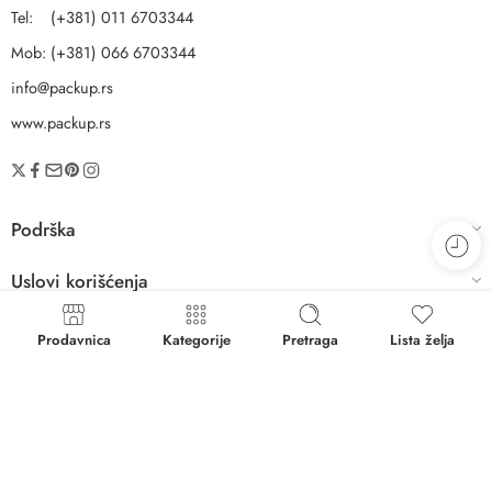
Tel: (+381) 011 6703344
Mob: (+381) 066 6703344
info@packup.rs
www.packup.rs
Podrška
Uslovi korišćenja
Informacije
Prodavnica
Kategorije
Pretraga
Lista želja
Uporedi proizvode
© 2026 – Sva prava zadržana!