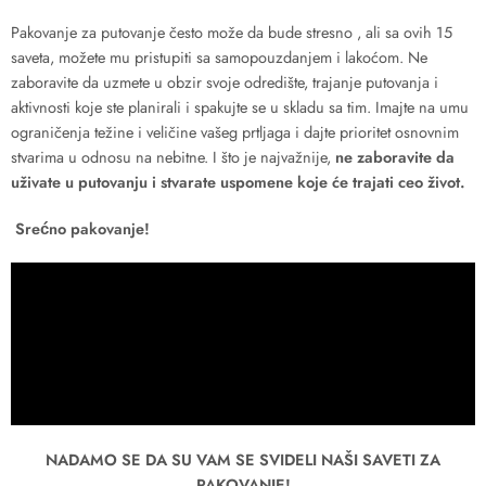
Pakovanje za putovanje često može da bude stresno , ali sa ovih 15
saveta, možete mu pristupiti sa samopouzdanjem i lakoćom. Ne
zaboravite da uzmete u obzir svoje odredište, trajanje putovanja i
aktivnosti koje ste planirali i spakujte se u skladu sa tim. Imajte na umu
ograničenja težine i veličine vašeg prtljaga i dajte prioritet osnovnim
stvarima u odnosu na nebitne. I što je najvažnije,
ne zaboravite da
uživate u putovanju i stvarate uspomene koje će trajati ceo život.
Srećno pakovanje!
NADAMO SE DA SU VAM SE SVIDELI NAŠI SAVETI ZA
PAKOVANJE!