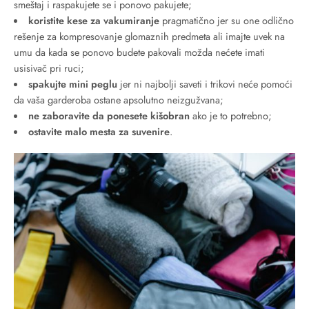
smeštaj i raspakujete se i ponovo pakujete;
koristite kese za vakumiranje
pragmatično jer su one odlično
rešenje za kompresovanje glomaznih predmeta ali imajte uvek na
umu da kada se ponovo budete pakovali možda nećete imati
usisivač pri ruci;
spakujte mini peglu
jer ni najbolji saveti i trikovi neće pomoći
da vaša garderoba ostane apsolutno neizgužvana;
ne zaboravite da ponesete kišobran
ako je to potrebno;
ostavite malo mesta za suvenire
.