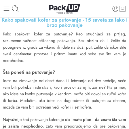
Kako spakovati kofer za putovanje - 15 saveta za lako i
brzo pakovanje
Kako spakovati kofer za putovanje? Kao stručnjaci za prtljag,
razumemo važnost efikasnog pakovanja. Bez obzira da li želite da
pobegnete iz grada za vikend ili idete na duži put, želite da iskoristite
svaki centimetar prostora i pritom imate kod sebe sve što vam je
neophodno.
Šta poneti na putovanje?
Idete na zimovanje od deset dana ili letovanje od dve nedelje, neće
vam biti potreban iste stvari, kao i prostor za njih, zar ne? Na primer,
ako idete na kratko putovanje vikendom, može biti dovoljan ručni kofer
ili torba. Međutim, ako idete na dug odmor ili putujete sa decom,
možda će vam biti potreban veći kofer ili set kofera.
Najvažnije kod pakovanja kofera je
da imate plan i da znate šta vam
je zaista neophodno
, zato vam preporučujemo da pre pakovanja,