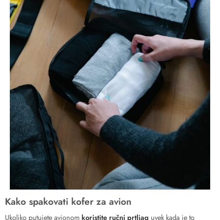
Kako spakovati kofer za avion
Ukoliko putujete avionom
koristite ručni prtljag
uvek kada je to