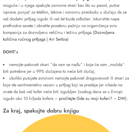
moguće i u njega spakujte osnovne stvari kao što su pasoš, putne
isprave, punjač za telefon, lekove i osnovnu preobuku u slučaju da se
vaš dodatni prtljag izgubi ili vaš let bude odložen. Iskoristite nape
prethodne savete i obratite posebnu pažnju na organičenja avio
kompanija za dozvoljenu veličinu i težinu prtljaga (
Dozvoljena
količina ručnog prtljaga | Air Serbia
)
DONT’s
nemojte pakovati stvari “da vam se nađu” i koje će vam „možda“
biti potrebne jer u 99% slučajeva to neće biti slučaj;
ukoliko putujete avionom nemojte pakovati dragocenosti ili stvari za
koje ste sentimentalno vezani u prtljag koji se predaje jer nikada ne
znate da baš vaš kofer neće biti izgubljen (svakog dana se u Evropi
izgubi oko 10 hiljada kofera –
pročitajte Gde su moji koferi? – DW
);
Za kraj, spakujte dobru knjigu