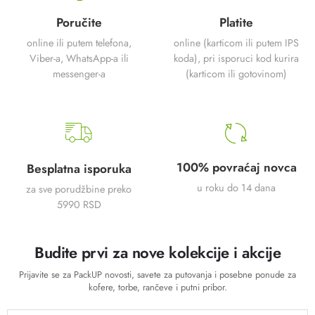
Poručite
Platite
online ili putem telefona,
online (karticom ili putem IPS
Viber-a, WhatsApp-a ili
koda), pri isporuci kod kurira
messenger-a
(karticom ili gotovinom)
100% povraćaj novca
Besplatna isporuka
u roku do 14 dana
za sve porudžbine preko
5990 RSD
Budite prvi za nove kolekcije i akcije
Prijavite se za PackUP novosti, savete za putovanja i posebne ponude za
kofere, torbe, rančeve i putni pribor.