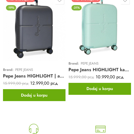
-19%
-31%
Brend:
PEPE JEANS
Pepe Jeans HIGHLIGHT kabinski kofer | tirkizni | 4 točkića | ABS
Brend:
PEPE JEANS
Pepe Jeans HIGHLIGHT | antracit | 4 točkića | ABS
10.999,00
рсд
15.999,00
рсд
12.999,00
рсд
15.999,00
рсд
Dodaj u korpu
Dodaj u korpu