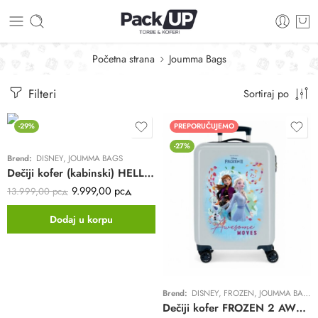
Početna strana
Joumma Bags
Filteri
Sortiraj po
-29%
PREPORUČUJEMO
-27%
Brend:
DISNEY
,
JOUMMA BAGS
Dečiji kofer (kabinski) HELLO KITTY GIRL GANG – Joumma | beli | 4 točkića | ABS
9.999,00
рсд
13.999,00
рсд
Dodaj u korpu
Brend:
DISNEY
,
FROZEN
,
JOUMMA BAGS
Dečiji kofer FROZEN 2 AWESOME MOVES – Joumma | silver | 4 točkića | ABS