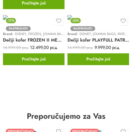
Pročitajte još
-17%
-33%
RASPRODATO
RASPRODATO
Brend:
DISNEY
,
FROZEN
,
JOUMMA BAGS
Brend:
DISNEY
,
JOUMMA BAGS
,
PATROLNE ŠAPE
Dečiji kofer FROZEN II MEMORIES – Joumma | tirkizni | 4 točkića | ABS
Dečiji kofer PLAYFULL PATROLNE ŠAPE | plavi | 4 točkića | ABS
12.499,00
рсд
9.999,00
рсд
14.999,00
рсд
14.999,00
рсд
Pročitajte još
Pročitajte još
Preporučujemo za Vas
PREPORUČUJEMO
PREPORUČUJEMO