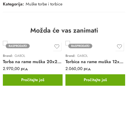
Kategorija:
Muške torbe i torbice
Možda će vas zanimati
RASPRODATO
RASPRODATO
Brend:
GABOL
Brend:
GABOL
Torba na rame muška 20x24x8 cm Crony ECO
Torbica na rame muška 12x17x2 cm Saturno
2.970,00
рсд
2.060,00
рсд
Pročitajte još
Pročitajte još