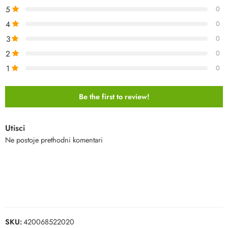
5
0
4
0
3
0
2
0
1
0
Be the first to review!
Utisci
Ne postoje prethodni komentari
SKU:
420068522020