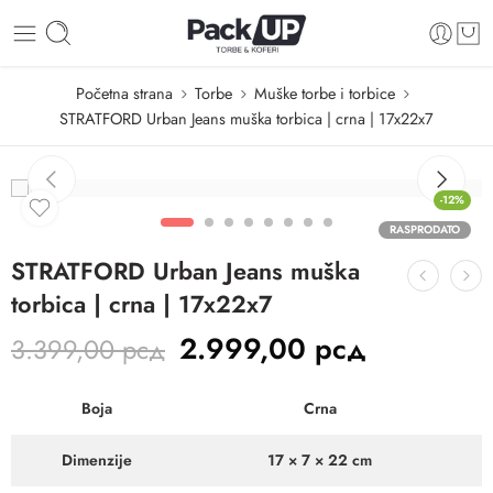
Početna strana
Torbe
Muške torbe i torbice
STRATFORD Urban Jeans muška torbica | crna | 17x22x7
-12%
RASPRODATO
STRATFORD Urban Jeans muška
torbica | crna | 17x22x7
2.999,00
рсд
3.399,00
рсд
Boja
Crna
Dimenzije
17 × 7 × 22 cm