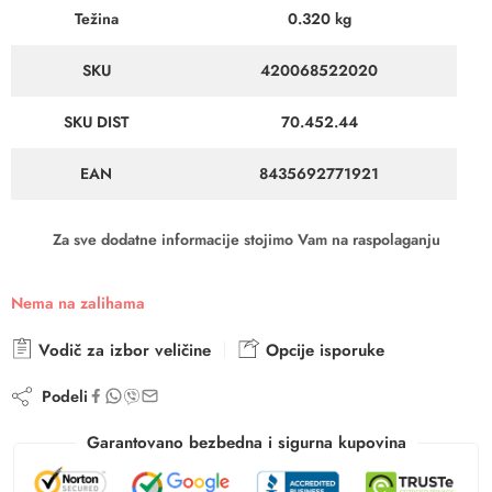
Težina
0.320 kg
SKU
420068522020
SKU DIST
70.452.44
EAN
8435692771921
Za sve dodatne informacije stojimo Vam na raspolaganju
Nema na zalihama
Vodič za izbor veličine
Opcije isporuke
Podeli
Garantovano bezbedna i sigurna kupovina