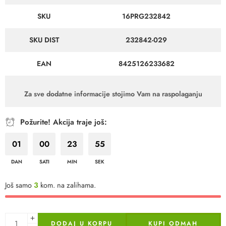
SKU
16PRG232842
SKU DIST
232842-029
EAN
8425126233682
Za sve dodatne informacije stojimo Vam na raspolaganju
Požurite! Akcija traje još:
01
00
23
55
DAN
SATI
MIN
SEK
Još samo
3
kom. na zalihama.
DODAJ U KORPU
KUPI ODMAH