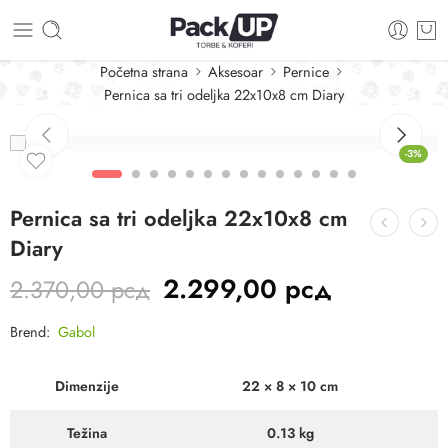
Početna strana
Aksesoar
Pernice
Pernica sa tri odeljka 22x10x8 cm Diary
-3%
Pernica sa tri odeljka 22x10x8 cm
Diary
2.299,00
рсд
2.370,00
рсд
Brend:
Gabol
Dimenzije
22 × 8 × 10 cm
Težina
0.13 kg