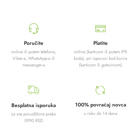
Poručite
Platite
online ili putem telefona,
online (karticom ili putem IPS
Viber-a, WhatsApp-a ili
koda), pri isporuci kod kurira
messenger-a
(karticom ili gotovinom)
100% povraćaj novca
Besplatna isporuka
u roku do 14 dana
za sve porudžbine preko
5990 RSD