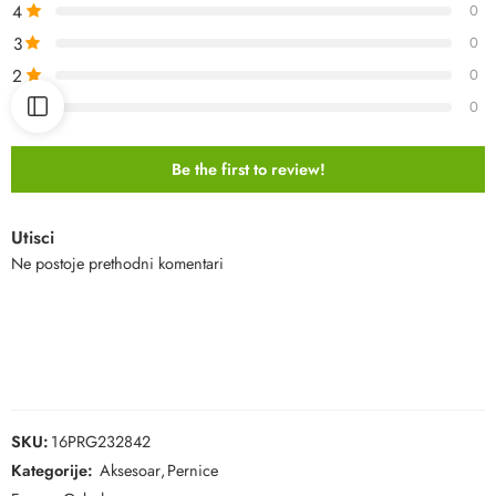
4
0
3
0
2
0
1
0
Be the first to review!
Utisci
Ne postoje prethodni komentari
SKU:
16PRG232842
Kategorije:
Aksesoar
,
Pernice