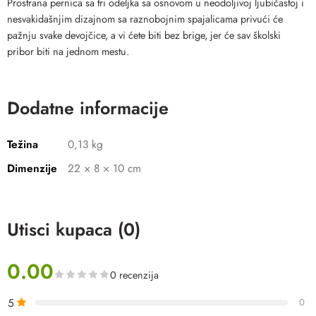
Prostrana pernica sa tri odeljka sa osnovom u neodoljivoj ljubičastoj i
nesvakidašnjim dizajnom sa raznobojnim spajalicama privući će
pažnju svake devojčice, a vi ćete biti bez brige, jer će sav školski
pribor biti na jednom mestu.
Dodatne informacije
Težina
0,13 kg
Dimenzije
22 × 8 × 10 cm
Utisci kupaca (0)
0.00
0 recenzija
5
0