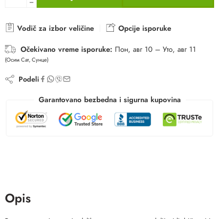
Vodič za izbor veličine
Opcije isporuke
Očekivano vreme isporuke:
Пон, авг 10 – Уто, авг 11
(Осим Сат, Сунце)
Podeli
Garantovano bezbedna i sigurna kupovina
Opis