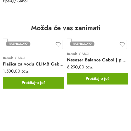
Бренд:
Gabol
Možda će vas zanimati
RASPRODATO
RASPRODATO
Brend:
GABOL
Brend:
GABOL
Neseser Balance Gabol | plavi | ABS
Flašica za vodu CLIMB Gabol | 600ml | zakačka | BPA free
6.290,00
рсд
1.500,00
рсд
Pročitajte još
Pročitajte još