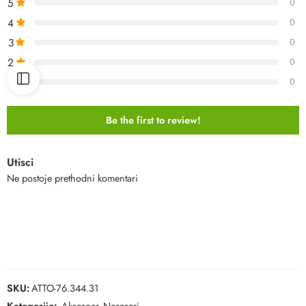
5
0
4
0
3
0
2
0
1
0
Be the first to review!
Utisci
Ne postoje prethodni komentari
SKU:
ATTO-76.344.31
Kategorije:
Aksesoar
,
Neseseri