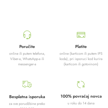
Poručite
Platite
online ili putem telefona,
online (karticom ili putem IPS
Viber-a, WhatsApp-a ili
koda), pri isporuci kod kurira
messenger-a
(karticom ili gotovinom)
100% povraćaj novca
Besplatna isporuka
u roku do 14 dana
za sve porudžbine preko