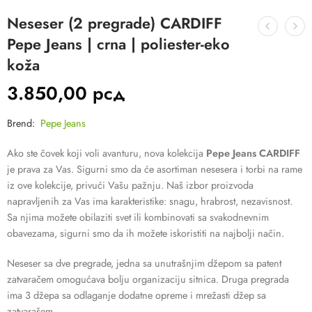
Neseser (2 pregrade) CARDIFF
Pepe Jeans | crna | poliester-eko
koža
3.850,00
рсд
Brend:
Pepe Jeans
Ako ste čovek koji voli avanturu, nova kolekcija
Pepe Jeans CARDIFF
je prava za Vas. Sigurni smo da će asortiman nesesera i torbi na rame
iz ove kolekcije, privući Vašu pažnju. Naš izbor proizvoda
napravljenih za Vas ima karakteristike: snagu, hrabrost, nezavisnost.
Sa njima možete obilaziti svet ili kombinovati sa svakodnevnim
obavezama, sigurni smo da ih možete iskoristiti na najbolji način.
Neseser sa dve pregrade, jedna sa unutrašnjim džepom sa patent
zatvaračem omogućava bolju organizaciju sitnica. Druga pregrada
ima 3 džepa sa odlaganje dodatne opreme i mrežasti džep sa
zatvarašem.