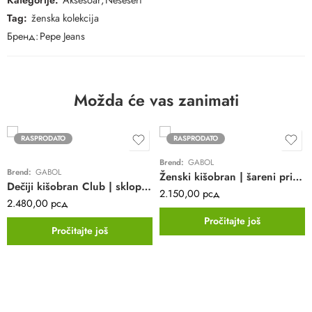
Tag:
ženska kolekcija
Бренд:
Pepe Jeans
Možda će vas zanimati
RASPRODATO
RASPRODATO
Brend:
GABOL
Brend:
GABOL
Ženski kišobran | šareni print | teget | sklopivi | 53 cm
Dečiji kišobran Club | sklopivi | automatski | 53 cm
2.150,00
рсд
2.480,00
рсд
Pročitajte još
Pročitajte još