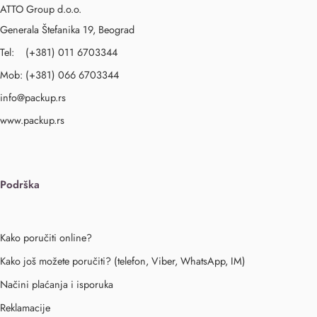
ATTO Group d.o.o.
Generala Štefanika 19, Beograd
Tel: (+381) 011 6703344
Mob: (+381) 066 6703344
info@packup.rs
www.packup.rs
Podrška
Kako poručiti online?
Kako još možete poručiti? (telefon, Viber, WhatsApp, IM)
Načini plaćanja i isporuka
Reklamacije