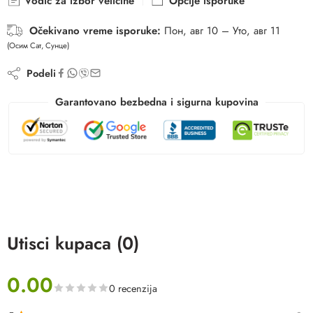
Vodič za izbor veličine
Opcije isporuke
Očekivano vreme isporuke:
Пон, авг 10 – Уто, авг 11
(Осим Сат, Сунце)
Podeli
Garantovano bezbedna i sigurna kupovina
Utisci kupaca (0)
0.00
0 recenzija