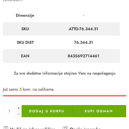
Dimenzije
-
SKU
ATTO-76.344.31
SKU DIST
76.344.31
EAN
8435692714461
Za sve dodatne informacije stojimo Vam na raspolaganju
Još samo
5
kom. na zalihama.
DODAJ U KORPU
KUPI ODMAH